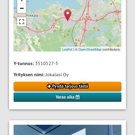
−
Leaflet
| ©
OpenStreetMap
contributors
Y-tunnus:
3510527-5
Yrityksen nimi:
Jokalasi Oy
Pyydä tarjous tästä
Varaa aika