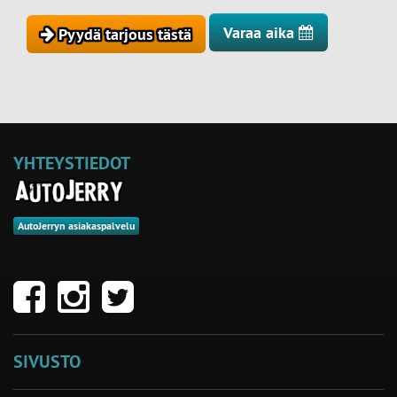
Varaa aika
Pyydä tarjous tästä
YHTEYSTIEDOT
AutoJerryn asiakaspalvelu
SIVUSTO