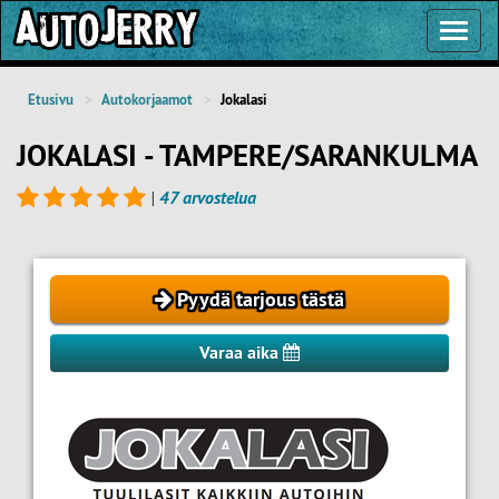
Toggl
Navig
Etusivu
Autokorjaamot
Jokalasi
JOKALASI - TAMPERE/SARANKULMA
|
47 arvostelua
Pyydä tarjous tästä
Varaa aika