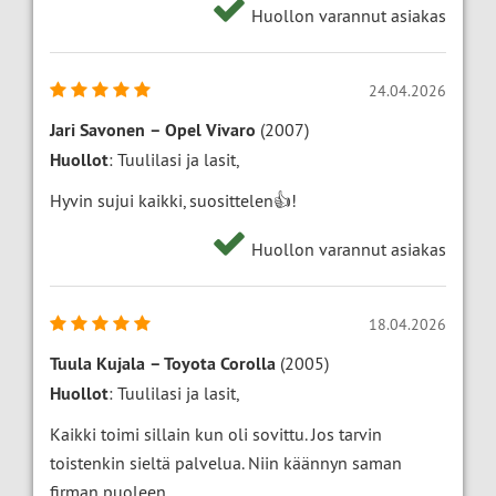
Huollon varannut asiakas
24.04.2026
Jari Savonen
–
Opel Vivaro
(2007)
Huollot
: Tuulilasi ja lasit,
Hyvin sujui kaikki, suosittelen👍!
Huollon varannut asiakas
18.04.2026
Tuula Kujala
–
Toyota Corolla
(2005)
Huollot
: Tuulilasi ja lasit,
Kaikki toimi sillain kun oli sovittu. Jos tarvin
toistenkin sieltä palvelua. Niin käännyn saman
firman puoleen.