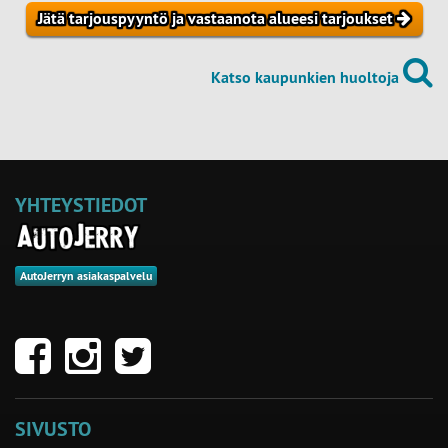
Jätä tarjouspyyntö ja vastaanota alueesi tarjoukset
Katso kaupunkien huoltoja
YHTEYSTIEDOT
AutoJerryn asiakaspalvelu
SIVUSTO