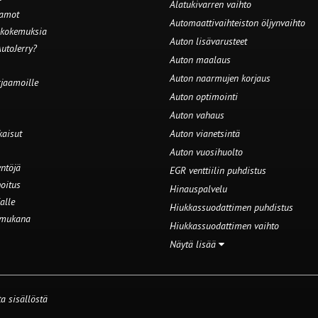
Alatukivarren vaihto
aamot
Automaattivaihteiston öljynvaihto
 kokemuksia
Auton lisävarusteet
utoJerry?
Auton maalaus
Auton naarmujen korjaus
rjaamoille
Auton optimointi
Auton vahaus
kaisut
Auton vianetsintä
Auton vuosihuolto
ntöjä
EGR venttiilin puhdistus
oitus
Hinauspalvelu
alle
Hiukkassuodattimen puhdistus
 mukana
Hiukkassuodattimen vaihto
Näytä lisää
a sisällöstä