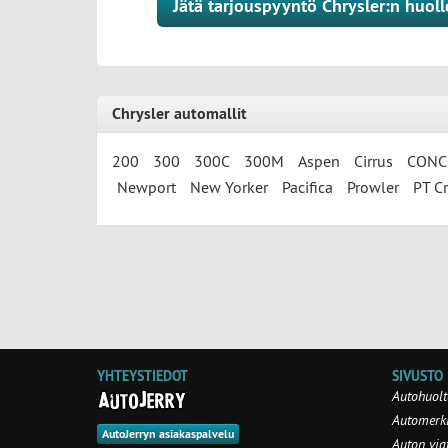
Jätä tarjouspyyntö Chrysler:n huol
Chrysler automallit
200
300
300C
300M
Aspen
Cirrus
CONCO
Newport
New Yorker
Pacifica
Prowler
PT Cr
YHTEYSTIEDOT
SIVUSTO
Autohuolt
Automerki
AutoJerryn asiakaspalvelu
Auton via