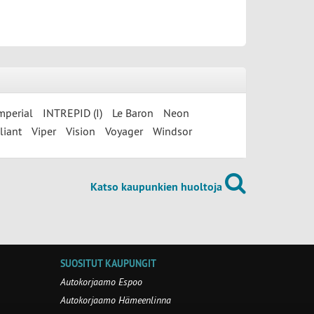
mperial
INTREPID (I)
Le Baron
Neon
liant
Viper
Vision
Voyager
Windsor
Katso kaupunkien huoltoja
SUOSITUT KAUPUNGIT
Autokorjaamo Espoo
Autokorjaamo Hämeenlinna