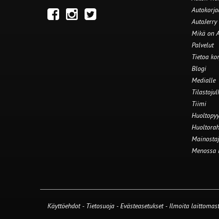
Autokorj
AutoJerry
Mikä on A
Palvelut
Tietoa ko
Blogi
Medialle
Tilastojul
Tiimi
Huoltopyy
Huoltorah
Mainostaj
Menossa
Käyttöehdot
-
Tietosuoja
-
Evästeasetukset
-
Ilmoita laittomast