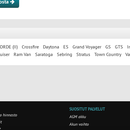
losta
RDE (II)
Crossfire
Daytona
ES
Grand Voyager
GS
GTS
I
uiser
Ram Van
Saratoga
Sebring
Stratus
Town Country
Va
SUOSITUT PALVELUT
o hinnasto
AGM akku
t
Akun vaihto
t