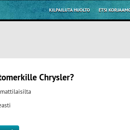
KILPAILUTA HUOLTO
ETSI KORJAAM
tomerkille Chrysler?
attilaisilta
easti