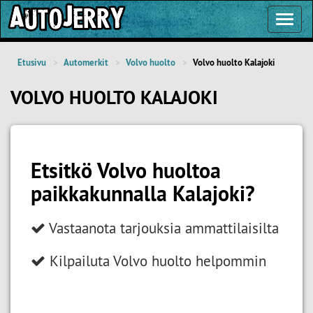
Toggl
Navig
Etusivu
Automerkit
Volvo huolto
Volvo huolto Kalajoki
VOLVO HUOLTO KALAJOKI
Etsitkö Volvo huoltoa
paikkakunnalla Kalajoki?
Vastaanota tarjouksia ammattilaisilta
Kilpailuta Volvo huolto helpommin