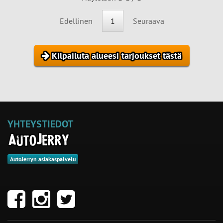
Edellinen
1
Seuraava
Kilpailuta alueesi tarjoukset tästä
YHTEYSTIEDOT
AutoJerryn asiakaspalvelu