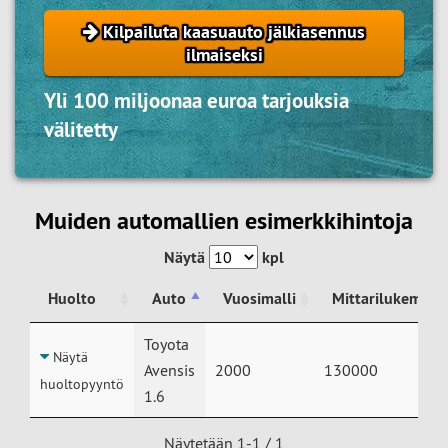
Kilpailuta kaasuauto jälkiasennus
ilmaiseksi
Yli 100 miljoonaa euroa tarjouksia
välitetty
Muiden automallien esimerkkihintoja
Näytä
kpl
Huolto
Auto
Vuosimalli
Mittarilukema
Huolto
Auto
Vuosimalli
Mittarilukema
Toyota
Näytä
Avensis
2000
130000
huoltopyyntö
1.6
Näytetään 1-1 / 1