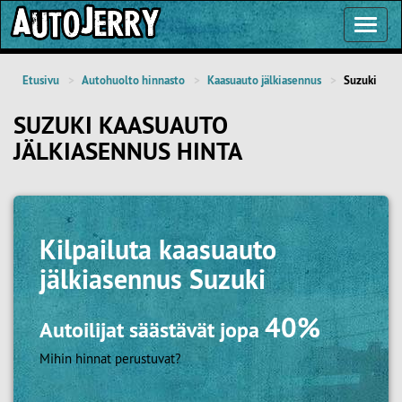
Toggl
Navig
Etusivu
Autohuolto hinnasto
Kaasuauto jälkiasennus
Suzuki
SUZUKI KAASUAUTO
JÄLKIASENNUS HINTA
Kilpailuta
kaasuauto
jälkiasennus Suzuki
40%
Autoilijat säästävät jopa
Mihin hinnat perustuvat?