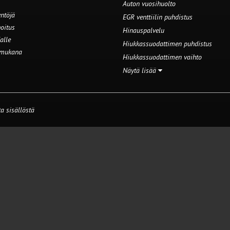
Auton vuosihuolto
ntöjä
EGR venttiilin puhdistus
oitus
Hinauspalvelu
alle
Hiukkassuodattimen puhdistus
 mukana
Hiukkassuodattimen vaihto
Näytä lisää
a sisällöstä