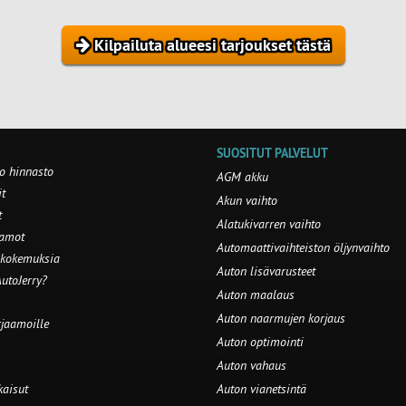
Kilpailuta alueesi tarjoukset tästä
SUOSITUT PALVELUT
o hinnasto
AGM akku
t
Akun vaihto
t
Alatukivarren vaihto
aamot
Automaattivaihteiston öljynvaihto
 kokemuksia
Auton lisävarusteet
utoJerry?
Auton maalaus
Auton naarmujen korjaus
rjaamoille
Auton optimointi
Auton vahaus
kaisut
Auton vianetsintä