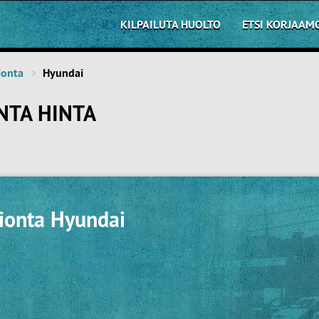
KILPAILUTA HUOLTO
ETSI KORJAAM
ionta
Hyundai
NTA HINTA
hionta Hyundai