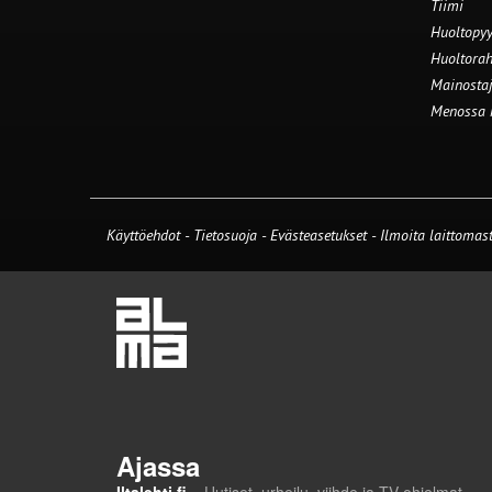
Tiimi
Huoltopyy
Huoltorah
Mainostaj
Menossa
Käyttöehdot
-
Tietosuoja
-
Evästeasetukset
-
Ilmoita laittomast