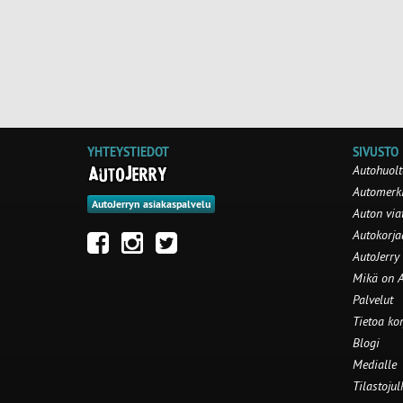
YHTEYSTIEDOT
SIVUSTO
Autohuolt
Automerki
AutoJerryn asiakaspalvelu
Auton via
Autokorj
AutoJerry
Mikä on A
Palvelut
Tietoa ko
Blogi
Medialle
Tilastojul