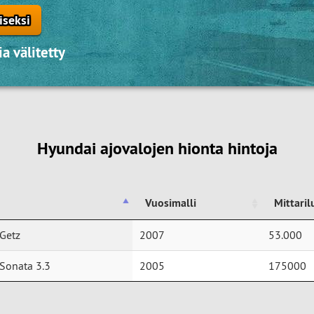
iseksi
a välitetty
Hyundai ajovalojen hionta hintoja
Vuosimalli
Mittari
Vuosimalli
Mittari
Getz
2007
53.000
Sonata 3.3
2005
175000