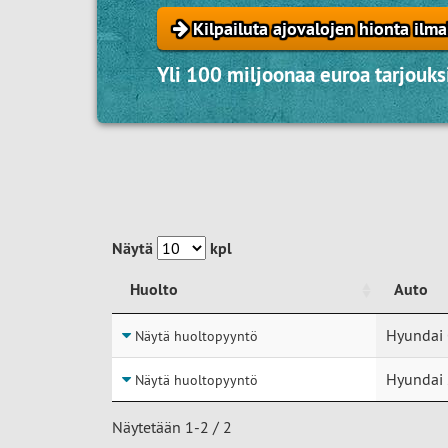
Kilpailuta ajovalojen hionta ilma
Yli 100 miljoonaa euroa tarjouksi
Näytä
kpl
Huolto
Auto
Huolto
Auto
Hyundai 
Näytä huoltopyyntö
Hyundai 
Näytä huoltopyyntö
Näytetään 1-2 / 2