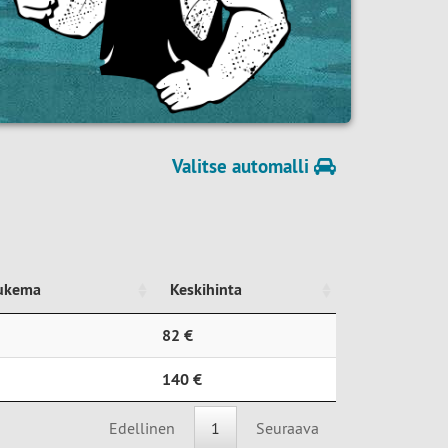
Valitse automalli
lukema
Keskihinta
lukema
Keskihinta
82 €
140 €
Edellinen
1
Seuraava