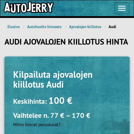
Toggl
Navig
Etusivu
Autohuolto hinnasto
Ajovalojen kiillotus
Audi
AUDI AJOVALOJEN KIILLOTUS HINTA
Kilpailuta
ajovalojen
kiillotus Audi
100 €
Keskihinta:
Vaihtelee n.
77 €
–
170 €
Mihin hinnat perustuvat?