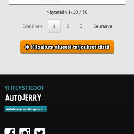
Näytetään 1-10 / 30
Edellinen
1
2
3
Seuraava
Kilpailuta alueesi tarjoukset tästä
YHTEYSTIEDOT
AutoJerryn asiakaspalvelu