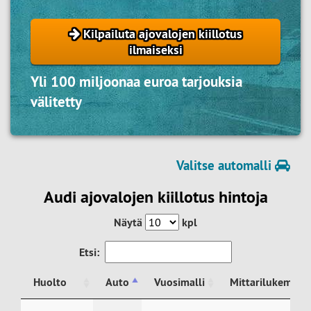
Kilpailuta ajovalojen kiillotus
ilmaiseksi
Yli 100 miljoonaa euroa tarjouksia
välitetty
Valitse automalli
Audi ajovalojen kiillotus hintoja
Näytä
kpl
Etsi:
Huolto
Auto
Vuosimalli
Mittarilukema
Huolto
Auto
Vuosimalli
Mittarilukema