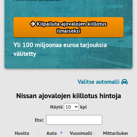
Kilpailuta ajovalojen kiillotus
ilmaiseksi
Yli 100 miljoonaa euroa tarjouksia
välitetty
Valitse automalli
Nissan ajovalojen kiillotus hintoja
Näytä
kpl
Etsi:
Huolto
Auto
Vuosimalli
Mittarilukema