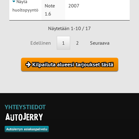
Näytä
Note
2007
huoltopyyntö
1.6
Näytetään 1-10 / 17
Edellinen
1
2
Seuraava
Kilpailuta alueesi tarjoukset tästä
YHTEYSTIEDOT
AutoJerryn asiakaspalvelu