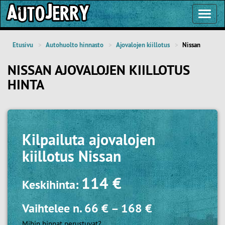
Toggl
Navig
Etusivu
Autohuolto hinnasto
Ajovalojen kiillotus
Nissan
NISSAN AJOVALOJEN KIILLOTUS
HINTA
Kilpailuta
ajovalojen
kiillotus Nissan
114 €
Keskihinta:
Vaihtelee n.
66 €
–
168 €
Mihin hinnat perustuvat?