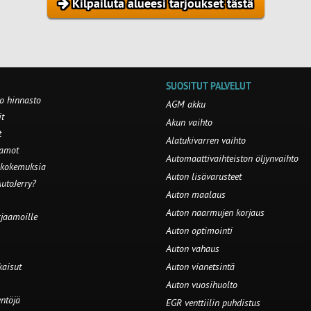
Kilpailuta alueesi tarjoukset tästä
SUOSITUT PALVELUT
o hinnasto
AGM akku
t
Akun vaihto
t
Alatukivarren vaihto
aamot
Automaattivaihteiston öljynvaihto
 kokemuksia
Auton lisävarusteet
utoJerry?
Auton maalaus
Auton naarmujen korjaus
rjaamoille
Auton optimointi
Auton vahaus
kaisut
Auton vianetsintä
Auton vuosihuolto
ntöjä
EGR venttiilin puhdistus