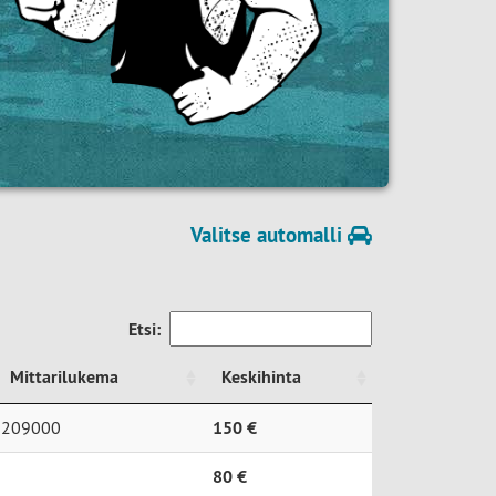
Valitse automalli
Etsi:
Mittarilukema
Keskihinta
Mittarilukema
Keskihinta
209000
150 €
80 €