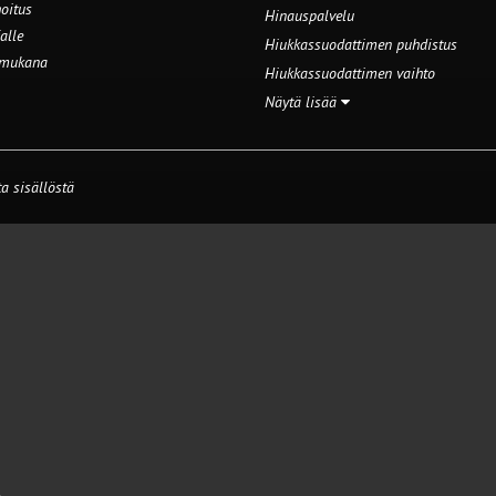
oitus
Hinauspalvelu
alle
Hiukkassuodattimen puhdistus
 mukana
Hiukkassuodattimen vaihto
Näytä lisää
a sisällöstä