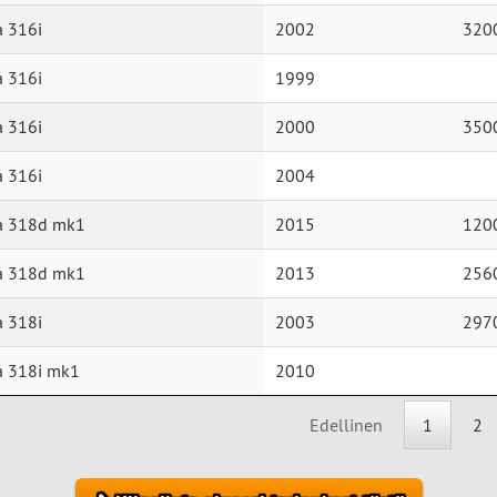
 316i
2002
320
 316i
1999
 316i
2000
350
 316i
2004
a 318d mk1
2015
120
a 318d mk1
2013
256
 318i
2003
297
a 318i mk1
2010
Edellinen
1
2