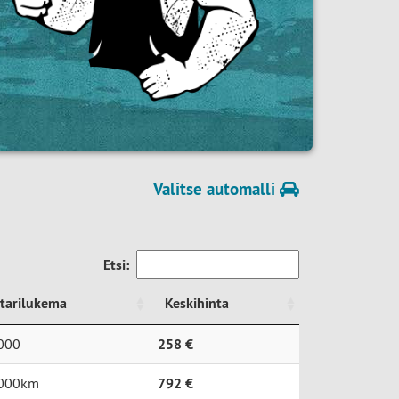
Valitse automalli
Etsi:
tarilukema
Keskihinta
tarilukema
Keskihinta
000
258 €
000km
792 €