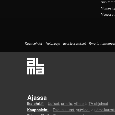
Huoltorah
Mainostaj
Menossa
Käyttöehdot
-
Tietosuoja
-
Evästeasetukset
-
Ilmoita laittomast