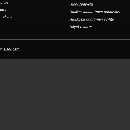
oitus
Hinauspalvelu
alle
Hiukkassuodattimen puhdistus
 mukana
Hiukkassuodattimen vaihto
Näytä lisää
a sisällöstä