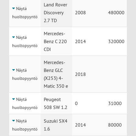
Land Rover
Näytä
Discovery
2008
480000
huoltopyyntö
2.7 TD
Mercedes-
Näytä
Benz C 220
2014
320000
huoltopyyntö
CDI
Mercedes-
Benz GLC
Näytä
2018
(X253) 4-
huoltopyyntö
Matic 350 e
Peugeot
Näytä
0
31000
508 SW 1.2
huoltopyyntö
Suzuki SX4
Näytä
2014
80000
1.6
huoltopyyntö