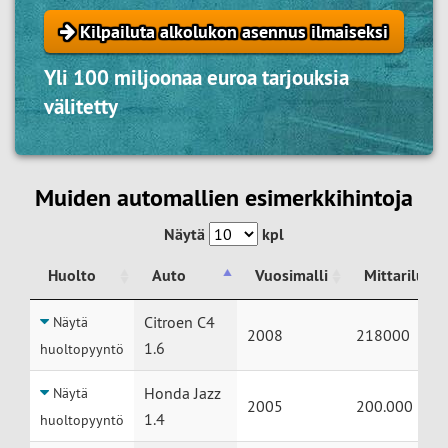
Kilpailuta alkolukon asennus ilmaiseksi
Yli 100 miljoonaa euroa tarjouksia
välitetty
Muiden automallien esimerkkihintoja
Näytä
kpl
Huolto
Auto
Vuosimalli
Mittariluke
Huolto
Auto
Vuosimalli
Mittariluke
Citroen C4
Näytä
2008
218000
1.6
huoltopyyntö
Honda Jazz
Näytä
2005
200.000
1.4
huoltopyyntö