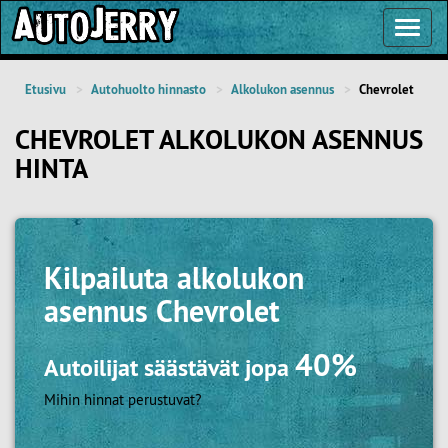
Toggl
Navig
Etusivu
Autohuolto hinnasto
Alkolukon asennus
Chevrolet
CHEVROLET ALKOLUKON ASENNUS
HINTA
Kilpailuta
alkolukon
asennus Chevrolet
40%
Autoilijat säästävät jopa
Mihin hinnat perustuvat?