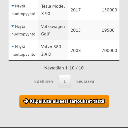
Tesla Model
Näytä
2017
150000
X 90
huoltopyyntö
Volkswagen
Näytä
2015
19500
Golf
huoltopyyntö
Volvo S80
Näytä
2008
700000
2.4 D
huoltopyyntö
Näytetään 1-10 / 10
Edellinen
1
Seuraava
Kilpailuta alueesi tarjoukset tästä