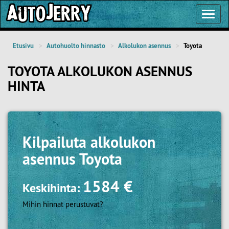
Toggl
Navig
Etusivu
Autohuolto hinnasto
Alkolukon asennus
Toyota
TOYOTA ALKOLUKON ASENNUS
HINTA
Kilpailuta
alkolukon
asennus Toyota
1584 €
Keskihinta:
Mihin hinnat perustuvat?