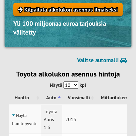
Kilpailuta alkolukon asennus ilmaiseksi
Yli 100 miljoonaa euroa tarjouksia
välitetty
Valitse automalli
Toyota alkolukon asennus hintoja
Näytä
kpl
Huolto
Auto
Vuosimalli
Mittarilukema
Huolto
Auto
Vuosimalli
Mittarilukema
Toyota
Näytä
Auris
2015
huoltopyyntö
1.6