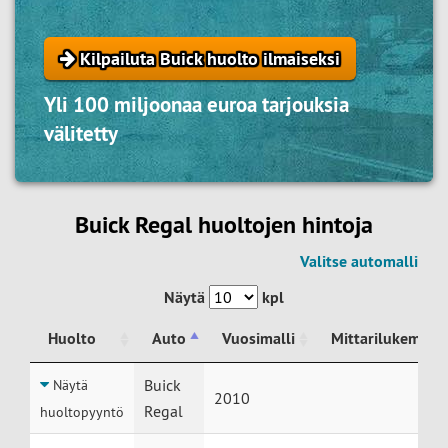
Kilpailuta Buick huolto ilmaiseksi
Yli 100 miljoonaa euroa tarjouksia
välitetty
Buick Regal huoltojen hintoja
Valitse automalli
Näytä
kpl
Huolto
Auto
Vuosimalli
Mittarilukema
Huolto
Auto
Vuosimalli
Mittarilukema
Buick
Näytä
2010
Regal
huoltopyyntö