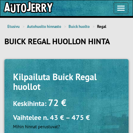
Toggl
Navig
Etusivu
Autohuolto hinnasto
Buick huolto
Regal
BUICK REGAL HUOLLON HINTA
Kilpailuta
Buick Regal
huollot
72 €
Keskihinta:
Vaihtelee n.
43 €
–
475 €
Mihin hinnat perustuvat?