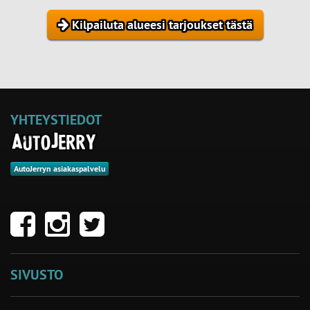
Kilpailuta alueesi tarjoukset tästä
YHTEYSTIEDOT
AutoJerryn asiakaspalvelu
SIVUSTO