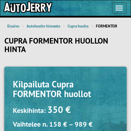
Toggl
Navig
Etusivu
Autohuolto hinnasto
Cupra huolto
FORMENTOR
CUPRA FORMENTOR HUOLLON
HINTA
Kilpailuta
Cupra
FORMENTOR huollot
350 €
Keskihinta:
Vaihtelee n.
158 €
–
989 €