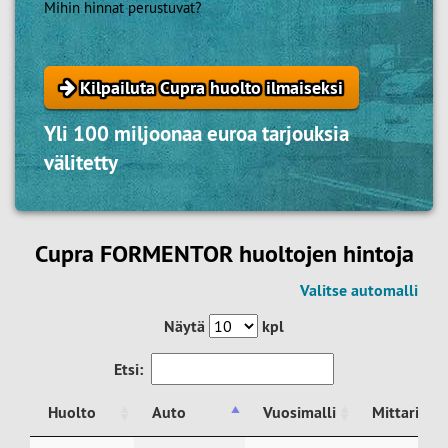
Mihin hinnat perustuvat?
Kilpailuta Cupra huolto ilmaiseksi
Yli 100 miljoonaa euroa tarjouksia
välitetty
Cupra FORMENTOR huoltojen hintoja
Valitse automalli
Näytä
kpl
Etsi:
Huolto
Auto
Vuosimalli
Mittariluk