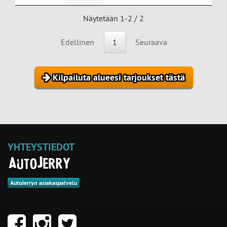
Näytetään 1-2 / 2
Edellinen
1
Seuraava
Kilpailuta alueesi tarjoukset tästä
YHTEYSTIEDOT
AutoJerryn asiakaspalvelu