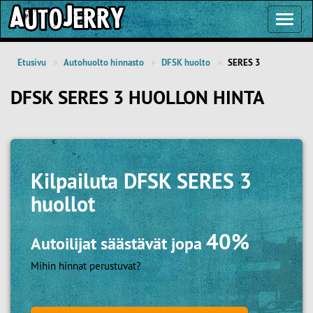
Toggl
Navig
Etusivu
Autohuolto hinnasto
DFSK huolto
SERES 3
DFSK SERES 3 HUOLLON HINTA
Kilpailuta
DFSK SERES 3
huollot
40%
Autoilijat säästävät jopa
Mihin hinnat perustuvat?