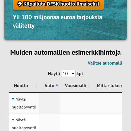
Kilpailuta DFSK huolto ilmaiseksi
Yli 100 miljoonaa euroa tarjouksia
välitetty
Muiden automallien esimerkkihintoja
Valitse automalli
Näytä
kpl
Huolto
Auto
Vuosimalli
Mittarilukema
Huolto
Auto
Vuosimalli
Mittarilukema
Näytä
huoltopyyntö
Näytä
huoltopyyntö