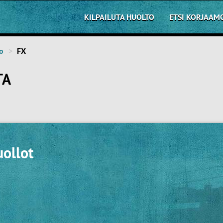
KILPAILUTA HUOLTO
ETSI KORJAAM
to
FX
TA
uollot