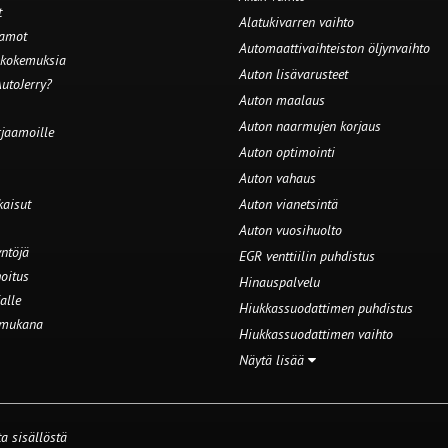
t
Alatukivarren vaihto
aamot
Automaattivaihteiston öljynvaihto
 kokemuksia
Auton lisävarusteet
utoJerry?
Auton maalaus
Auton naarmujen korjaus
rjaamoille
Auton optimointi
Auton vahaus
kaisut
Auton vianetsintä
Auton vuosihuolto
ntöjä
EGR venttiilin puhdistus
oitus
Hinauspalvelu
alle
Hiukkassuodattimen puhdistus
 mukana
Hiukkassuodattimen vaihto
Näytä lisää
a sisällöstä