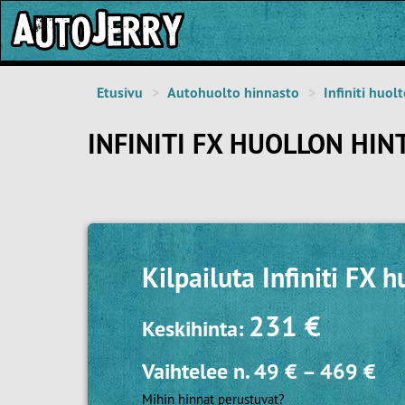
Etusivu
Autohuolto hinnasto
Infiniti huol
INFINITI FX HUOLLON HIN
Kilpailuta
Infiniti FX h
231 €
Keskihinta:
Vaihtelee n.
49 €
–
469 €
Mihin hinnat perustuvat?