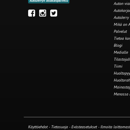
AutoJerryn asiakaspalvelu
Auton via
Autokorj
AutoJerry
Mikä on A
Palvelut
Tietoa ko
Blogi
Medialle
Tilastojul
Tiimi
Huoltopyy
Huoltorah
Mainostaj
Menossa
Käyttöehdot
-
Tietosuoja
-
Evästeasetukset
-
Ilmoita laittomast