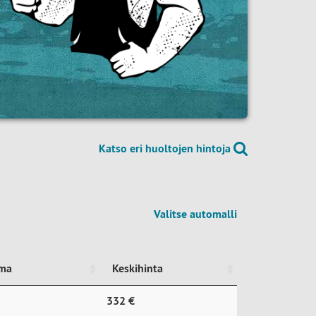
Katso eri huoltojen hintoja
Valitse automalli
ema
Keskihinta
ema
Keskihinta
332 €