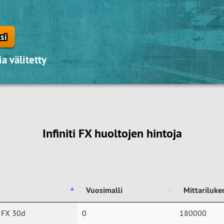
si
a välitetty
Infiniti FX huoltojen hintoja
Vuosimalli
Mittariluk
Vuosimalli
Mittariluk
i FX 30d
0
180000