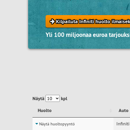
Kilpailuta Infiniti huolto ilmaisek
Yli 100 miljoonaa euroa tarjouksi
Näytä
kpl
Huolto
Auto
Huolto
Auto
Infinit
Näytä huoltopyyntö