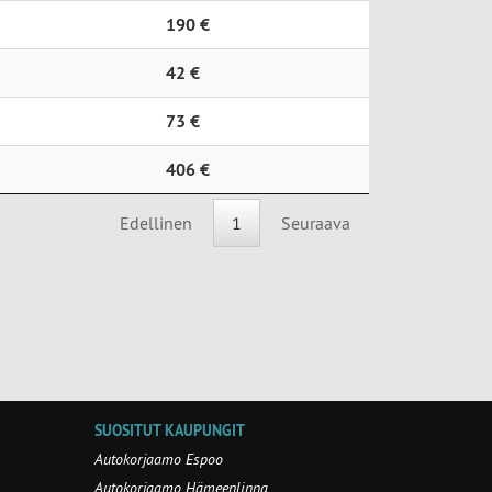
190 €
42 €
73 €
406 €
Edellinen
1
Seuraava
SUOSITUT KAUPUNGIT
Autokorjaamo Espoo
Autokorjaamo Hämeenlinna