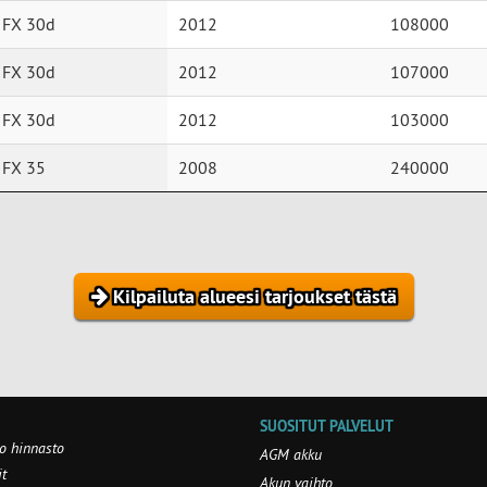
i FX 30d
2012
108000
i FX 30d
2012
107000
i FX 30d
2012
103000
i FX 35
2008
240000
Kilpailuta alueesi tarjoukset tästä
SUOSITUT PALVELUT
o hinnasto
AGM akku
t
Akun vaihto