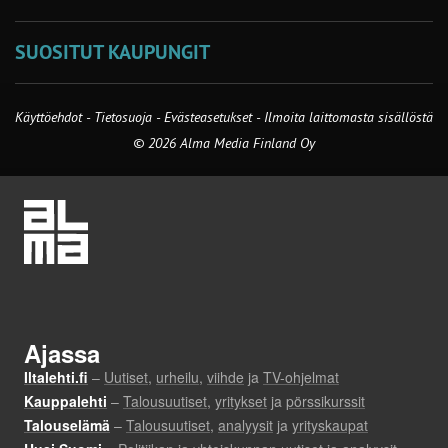
SUOSITUT KAUPUNGIT
Käyttöehdot
-
Tietosuoja
-
Evästeasetukset
-
Ilmoita laittomasta sisällöstä
© 2026 Alma Media Finland Oy