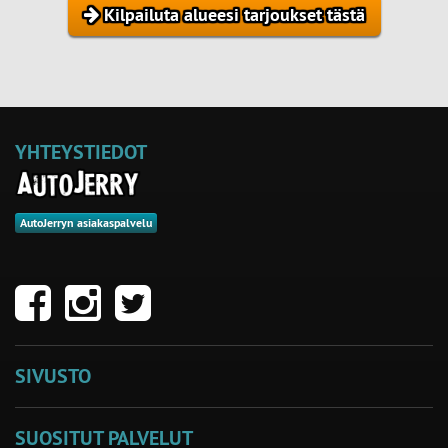
Kilpailuta alueesi tarjoukset tästä
YHTEYSTIEDOT
AutoJerryn asiakaspalvelu
SIVUSTO
SUOSITUT PALVELUT