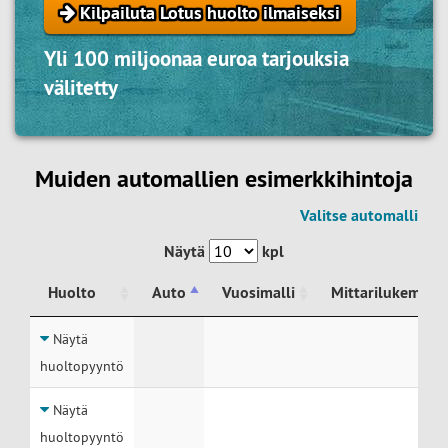
Kilpailuta Lotus huolto ilmaiseksi
Yli 100 miljoonaa euroa tarjouksia
välitetty
Muiden automallien esimerkkihintoja
Valitse automalli
Näytä
kpl
Huolto
Auto
Vuosimalli
Mittarilukema
Huolto
Auto
Vuosimalli
Mittarilukema
Näytä
huoltopyyntö
Näytä
huoltopyyntö