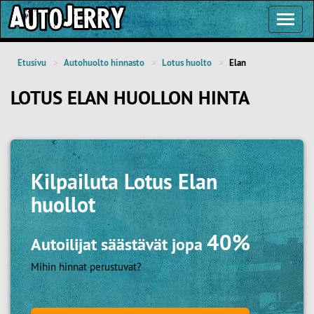
Toggl
Navig
Etusivu
Autohuolto hinnasto
Lotus huolto
Elan
LOTUS ELAN HUOLLON HINTA
Kilpailuta
Lotus Elan
huollot
40%
Autoilijat säästävät jopa
Mihin hinnat perustuvat?