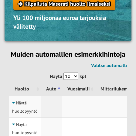
Kilpailuta Maserati huolto ilmaiseksi
Yli 100 miljoonaa euroa tarjouksia
välitetty
Muiden automallien esimerkkihintoja
Valitse automalli
Näytä
kpl
Huolto
Auto
Vuosimalli
Mittarilukema
Huolto
Auto
Vuosimalli
Mittarilukema
Näytä
huoltopyyntö
Näytä
huoltopyyntö