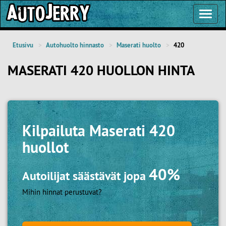
Toggl
Navig
Etusivu
Autohuolto hinnasto
Maserati huolto
420
MASERATI 420 HUOLLON HINTA
Kilpailuta
Maserati 420
huollot
40%
Autoilijat säästävät jopa
Mihin hinnat perustuvat?