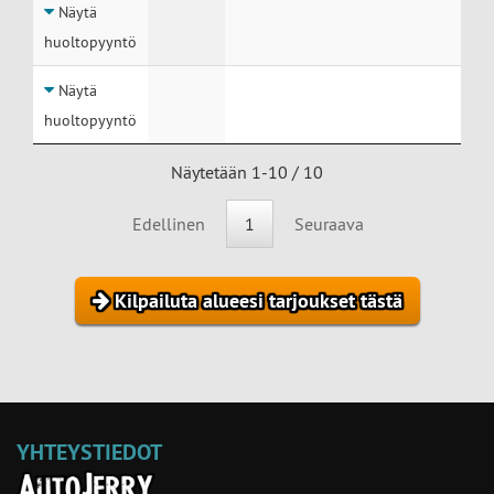
Näytä
huoltopyyntö
Näytä
huoltopyyntö
Näytetään 1-10 / 10
Edellinen
1
Seuraava
Kilpailuta alueesi tarjoukset tästä
YHTEYSTIEDOT