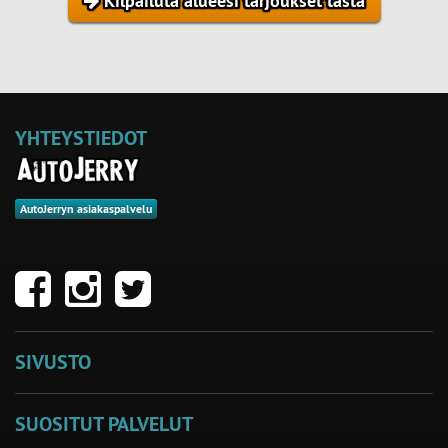
Kilpailuta alueesi tarjoukset tästä
YHTEYSTIEDOT
AutoJerryn asiakaspalvelu
SIVUSTO
SUOSITUT PALVELUT