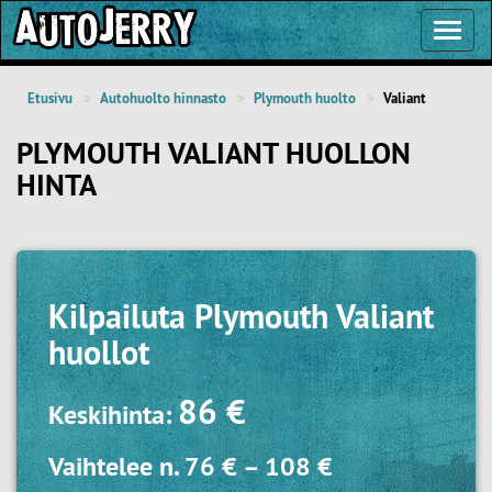
Toggl
Navig
Etusivu
Autohuolto hinnasto
Plymouth huolto
Valiant
PLYMOUTH VALIANT HUOLLON
HINTA
Kilpailuta
Plymouth Valiant
huollot
86 €
Keskihinta:
Vaihtelee n.
76 €
–
108 €