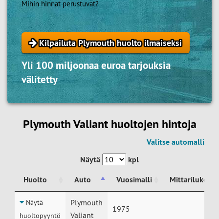
Mihin hinnat perustuvat?
Kilpailuta Plymouth huolto ilmaiseksi
Yli 100 miljoonaa euroa tarjouksia
välitetty
Plymouth Valiant huoltojen hintoja
Valitse automalli
Näytä
kpl
Huolto
Auto
Vuosimalli
Mittarilukema
Huolto
Auto
Vuosimalli
Mittarilukema
Plymouth
Näytä
1975
Valiant
huoltopyyntö