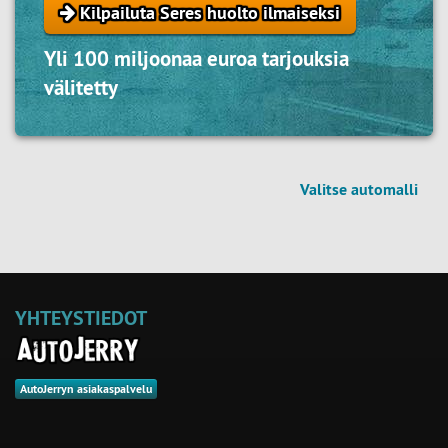
Kilpailuta Seres huolto ilmaiseksi
Yli 100 miljoonaa euroa tarjouksia
välitetty
Valitse automalli
YHTEYSTIEDOT
AutoJerryn asiakaspalvelu