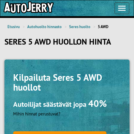
Toggl
Navig
Etusivu
Autohuolto hinnasto
Seres huolto
5 AWD
SERES 5 AWD HUOLLON HINTA
Kilpailuta
Seres 5 AWD
huollot
40%
Autoilijat säästävät jopa
Mihin hinnat perustuvat?