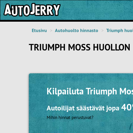
Etusivu
Autohuolto hinnasto
Triumph huo
TRIUMPH MOSS HUOLLON 
Kilpailuta
Triumph Mos
4
Autoilijat säästävät jopa
Mihin hinnat perustuvat?