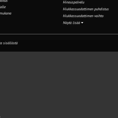
oitus
Hinauspalvelu
alle
Hiukkassuodattimen puhdistus
 mukana
Hiukkassuodattimen vaihto
Näytä lisää
a sisällöstä