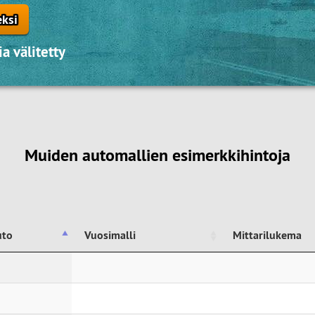
eksi
a välitetty
Muiden automallien esimerkkihintoja
uto
Vuosimalli
Mittarilukema
uto
Vuosimalli
Mittarilukema