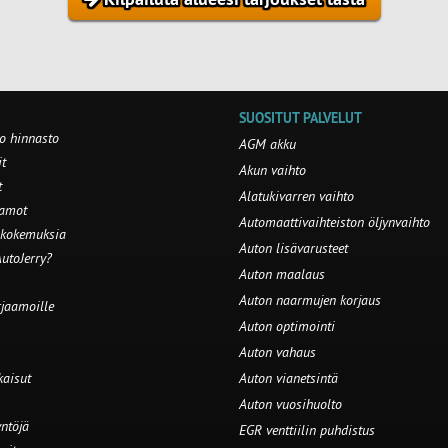
SUOSITUT PALVELUT
o hinnasto
AGM akku
t
Akun vaihto
t
Alatukivarren vaihto
aamot
Automaattivaihteiston öljynvaihto
 kokemuksia
Auton lisävarusteet
utoJerry?
Auton maalaus
Auton naarmujen korjaus
rjaamoille
Auton optimointi
Auton vahaus
kaisut
Auton vianetsintä
Auton vuosihuolto
ntöjä
EGR venttiilin puhdistus