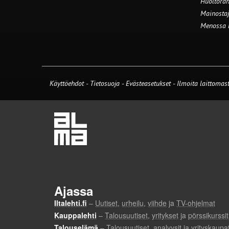
Huoltorah
Mainostaj
Menossa
Käyttöehdot
-
Tietosuoja
-
Evästeasetukset
-
Ilmoita laittomast