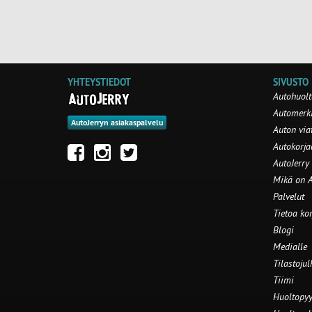
YHTEYSTIEDOT
SIVUSTO
Autohuolt
Automerki
AutoJerryn asiakaspalvelu
Auton via
Autokorj
AutoJerry
Mikä on A
Palvelut
Tietoa ko
Blogi
Medialle
Tilastojul
Tiimi
Huoltopyy