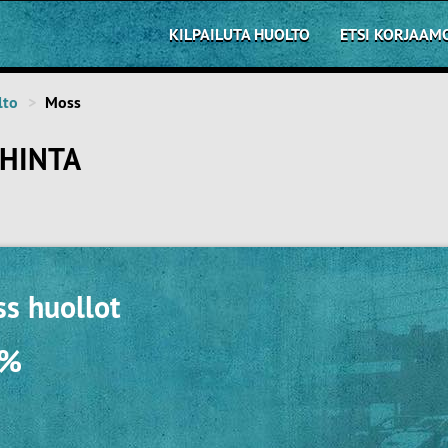
KILPAILUTA HUOLTO
ETSI KORJAAM
lto
Moss
HINTA
s huollot
0%