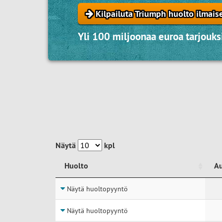
Kilpailuta Triumph huolto ilmais
Yli 100 miljoonaa euroa tarjouksi
Näytä
kpl
Huolto
A
Huolto
A
Näytä huoltopyyntö
Näytä huoltopyyntö