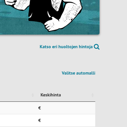
Katso eri huoltojen hintoja
Valitse automalli
Keskihinta
Keskihinta
€
€