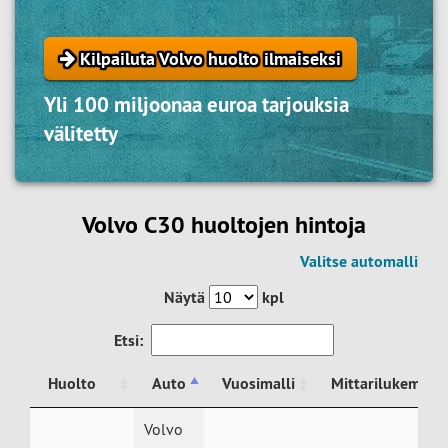
Kilpailuta Volvo huolto ilmaiseksi
Yli 100 miljoonaa euroa tarjouksia
välitetty
Volvo C30 huoltojen hintoja
Valitse automalli
Näytä
kpl
Etsi:
Huolto
Auto
Vuosimalli
Mittarilukema
Huolto
Auto
Vuosimalli
Mittarilukema
Volvo