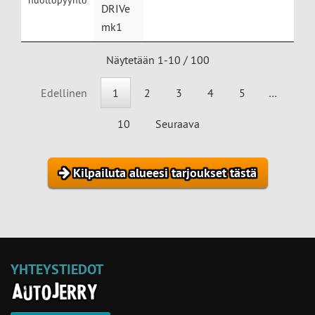
huoltopyyntö
DRIVe
mk1
Näytetään 1-10 / 100
Edellinen
1
2
3
4
5
…
10
Seuraava
Kilpailuta alueesi tarjoukset tästä
YHTEYSTIEDOT