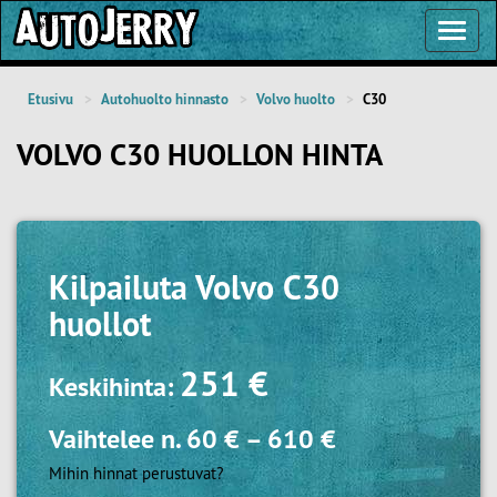
Toggl
Navig
Etusivu
Autohuolto hinnasto
Volvo huolto
C30
VOLVO C30 HUOLLON HINTA
Kilpailuta
Volvo C30
huollot
251 €
Keskihinta:
Vaihtelee n.
60 €
–
610 €
Mihin hinnat perustuvat?