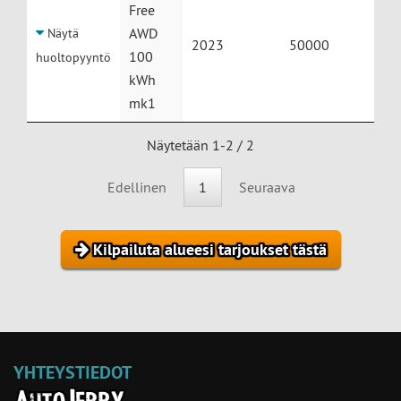
Free
AWD
Näytä
2023
50000
100
huoltopyyntö
kWh
mk1
Näytetään 1-2 / 2
Edellinen
1
Seuraava
Kilpailuta alueesi tarjoukset tästä
YHTEYSTIEDOT