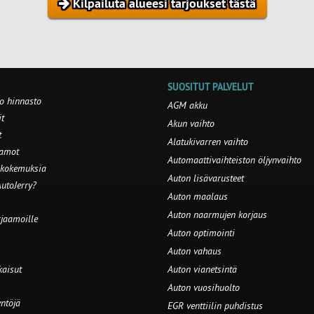
Kilpailuta alueesi tarjoukset tästä
SUOSITUT PALVELUT
o hinnasto
AGM akku
t
Akun vaihto
t
Alatukivarren vaihto
aamot
Automaattivaihteiston öljynvaihto
 kokemuksia
Auton lisävarusteet
utoJerry?
Auton maalaus
Auton naarmujen korjaus
rjaamoille
Auton optimointi
Auton vahaus
kaisut
Auton vianetsintä
Auton vuosihuolto
ntöjä
EGR venttiilin puhdistus