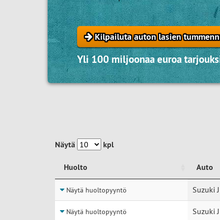
Kilpailuta auton lasien tummenn
Yli 100 miljoonaa euroa tarjouksi
Näytä
kpl
Huolto
Auto
Huolto
Auto
Suzuki J
Näytä huoltopyyntö
Suzuki J
Näytä huoltopyyntö