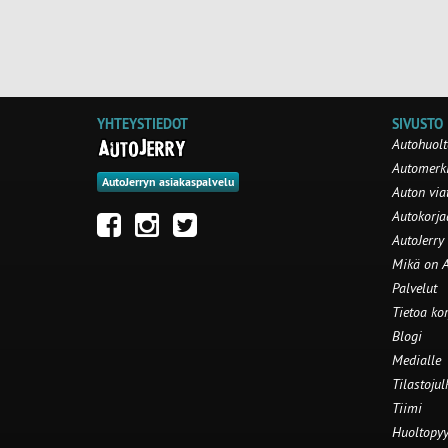
YHTEYSTIEDOT
SIVUSTO
Autohuolt
Automerki
AutoJerryn asiakaspalvelu
Auton via
Autokorj
AutoJerry
Mikä on A
Palvelut
Tietoa ko
Blogi
Medialle
Tilastojul
Tiimi
Huoltopyy