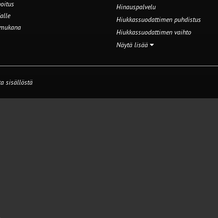
oitus
Hinauspalvelu
alle
Hiukkassuodattimen puhdistus
 mukana
Hiukkassuodattimen vaihto
Näytä lisää
a sisällöstä