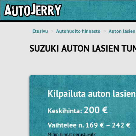
Etusivu
Autohuolto hinnasto
Auton lasie
SUZUKI AUTON LASIEN T
Kilpailuta
auton lasie
200 €
Keskihinta:
Vaihtelee n.
169 €
–
242 €
Mihin hinnat perustuvat?