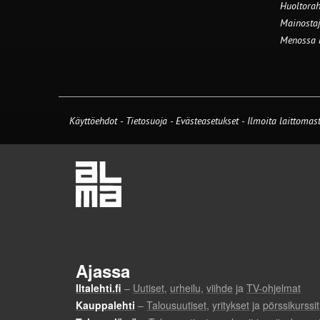
Huoltorah
Mainostaj
Menossa
Käyttöehdot
-
Tietosuoja
-
Evästeasetukset
-
Ilmoita laittomast