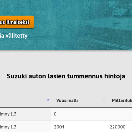
us ilmaiseksi
a välitetty
Suzuki auton lasien tummennus hintoja
Vuosimalli
Mittarilu
Vuosimalli
Mittarilu
imny 1.3
0
imny 1.3
2004
220000