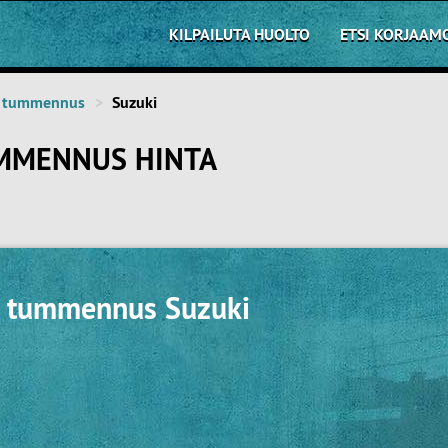
KILPAILUTA HUOLTO
ETSI KORJAAM
n tummennus
Suzuki
UMMENNUS HINTA
n tummennus Suzuki