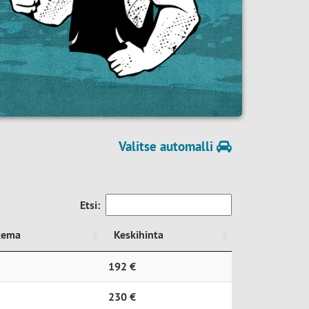
Valitse automalli
Etsi:
kema
Keskihinta
kema
Keskihinta
192 €
230 €