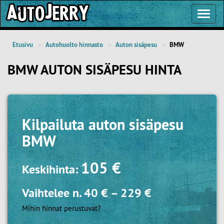
Toggl
Navig
Etusivu
Autohuolto hinnasto
Auton sisäpesu
BMW
BMW AUTON SISÄPESU HINTA
Kilpailuta
auton sisäpesu
BMW
105 €
Keskihinta:
Vaihtelee n.
40 €
–
229 €
Mihin hinnat perustuvat?