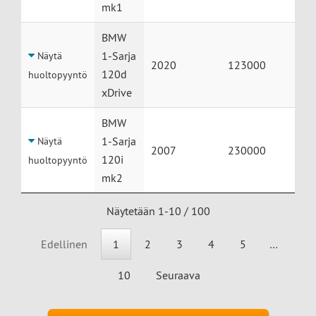
mk1
BMW
1-Sarja
Näytä
2020
123000
120d
huoltopyyntö
xDrive
BMW
1-Sarja
Näytä
2007
230000
120i
huoltopyyntö
mk2
Näytetään 1-10 / 100
Edellinen
1
2
3
4
5
…
10
Seuraava