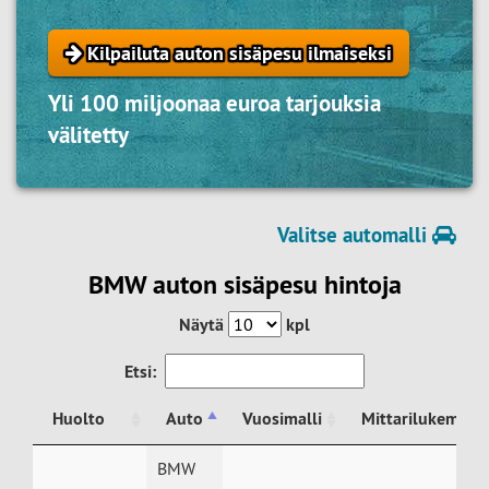
Kilpailuta auton sisäpesu ilmaiseksi
Yli 100 miljoonaa euroa tarjouksia
välitetty
Valitse automalli
BMW auton sisäpesu hintoja
Näytä
kpl
Etsi:
Huolto
Auto
Vuosimalli
Mittarilukema
Huolto
Auto
Vuosimalli
Mittarilukema
BMW