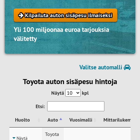
Kilpailuta auton sisäpesu ilmaiseksi
Yli 100 miljoonaa euroa tarjouksia
välitetty
Valitse automalli
Toyota auton sisäpesu hintoja
Näytä
kpl
Etsi:
Huolto
Auto
Vuosimalli
Mittarilukema
Huolto
Auto
Vuosimalli
Mittarilukema
Toyota
Näytä