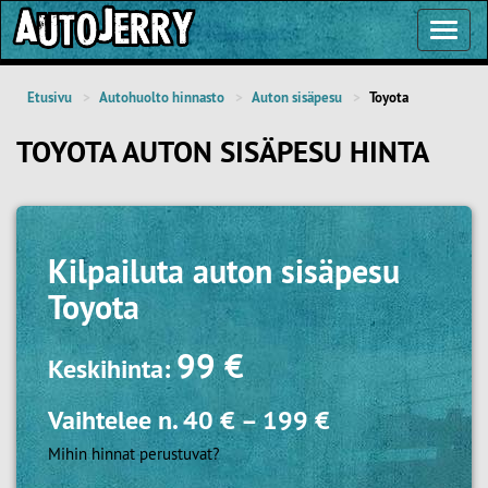
Toggl
Navig
Etusivu
Autohuolto hinnasto
Auton sisäpesu
Toyota
TOYOTA AUTON SISÄPESU HINTA
Kilpailuta
auton sisäpesu
Toyota
99 €
Keskihinta:
Vaihtelee n.
40 €
–
199 €
Mihin hinnat perustuvat?