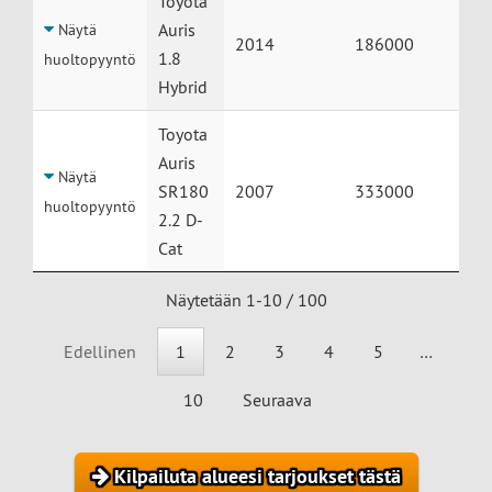
Toyota
Auris
Näytä
2014
186000
1.8
huoltopyyntö
Hybrid
Toyota
Auris
Näytä
SR180
2007
333000
huoltopyyntö
2.2 D-
Cat
Näytetään 1-10 / 100
Edellinen
1
2
3
4
5
…
10
Seuraava
Kilpailuta alueesi tarjoukset tästä