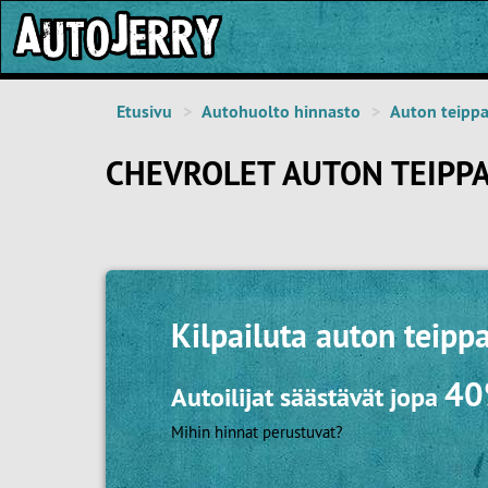
Etusivu
Autohuolto hinnasto
Auton teipp
CHEVROLET AUTON TEIPP
Kilpailuta
auton teipp
4
Autoilijat säästävät jopa
Mihin hinnat perustuvat?