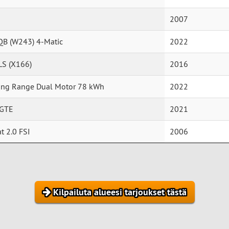
2007
QB (W243) 4-Matic
2022
LS (X166)
2016
ong Range Dual Motor 78 kWh
2022
 GTE
2021
t 2.0 FSI
2006
Kilpailuta alueesi tarjoukset tästä