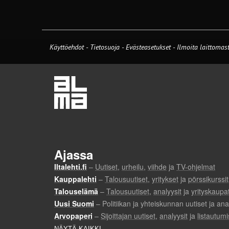
Käyttöehdot
-
Tietosuoja
-
Evästeasetukset
-
Ilmoita laittomast