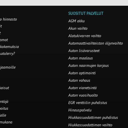
SUOSITUT PALVELUT
o hinnasto
AGM akku
t
Akun vaihto
t
Alatukivarren vaihto
aamot
Automaattivaihteiston öljynvaihto
 kokemuksia
Auton lisävarusteet
utoJerry?
Auton maalaus
Auton naarmujen korjaus
rjaamoille
Auton optimointi
Auton vahaus
kaisut
Auton vianetsintä
Auton vuosihuolto
ntöjä
EGR venttiilin puhdistus
oitus
Hinauspalvelu
alle
Hiukkassuodattimen puhdistus
 mukana
Hiukkassuodattimen vaihto