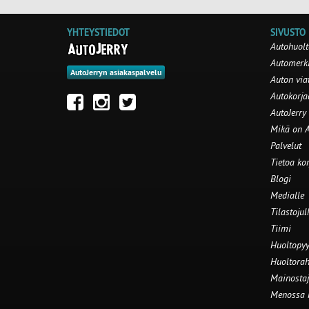
YHTEYSTIEDOT
SIVUSTO
Autohuolt
Automerki
AutoJerryn asiakaspalvelu
Auton via
Autokorj
AutoJerry
Mikä on A
Palvelut
Tietoa ko
Blogi
Medialle
Tilastojul
Tiimi
Huoltopyy
Huoltorah
Mainostaj
Menossa