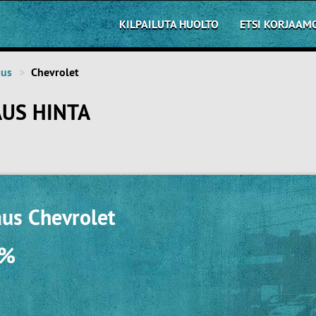
KILPAILUTA HUOLTO
ETSI KORJAAM
aus
Chevrolet
AUS HINTA
aus Chevrolet
0%