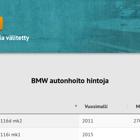
a välitetty
BMW autonhoito hintoja
Vuosimalli
M
Vuosimalli
M
 116d mk2
2011
27
 116i mk1
2015