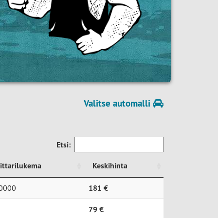
Valitse automalli
Etsi:
ittarilukema
Keskihinta
ittarilukema
Keskihinta
0000
181 €
79 €