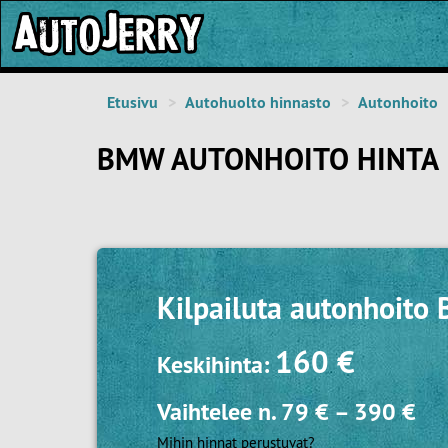
Etusivu
Autohuolto hinnasto
Autonhoito
BMW AUTONHOITO HINTA
Kilpailuta
autonhoito
160 €
Keskihinta:
Vaihtelee n.
79 €
–
390 €
Mihin hinnat perustuvat?