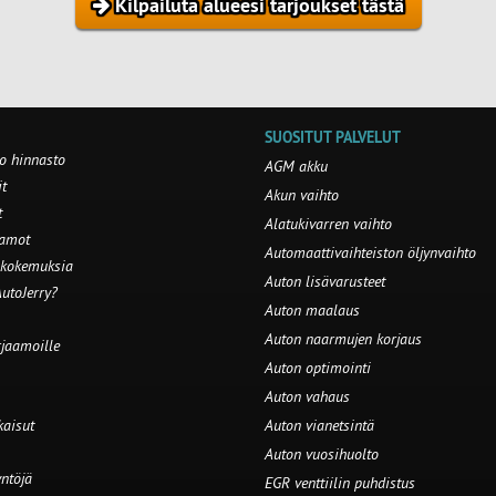
Kilpailuta alueesi tarjoukset tästä
SUOSITUT PALVELUT
o hinnasto
AGM akku
t
Akun vaihto
t
Alatukivarren vaihto
aamot
Automaattivaihteiston öljynvaihto
 kokemuksia
Auton lisävarusteet
utoJerry?
Auton maalaus
Auton naarmujen korjaus
rjaamoille
Auton optimointi
Auton vahaus
kaisut
Auton vianetsintä
Auton vuosihuolto
ntöjä
EGR venttiilin puhdistus