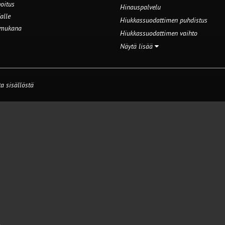
oitus
Hinauspalvelu
alle
Hiukkassuodattimen puhdistus
 mukana
Hiukkassuodattimen vaihto
Näytä lisää
a sisällöstä