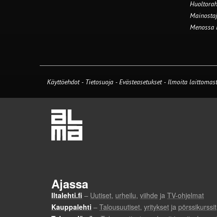
Huoltorah
Mainostaj
Menossa
Käyttöehdot
-
Tietosuoja
-
Evästeasetukset
-
Ilmoita laittomast