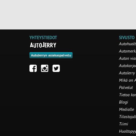
YHTEYSTIEDOT
SIVUSTO
Autohuolt
Automerki
AutoJerryn asiakaspalvelu
Auton via
Autokorj
AutoJerry
Mikä on A
Palvelut
Tietoa ko
Blogi
Medialle
Tilastojul
Tiimi
Huoltopyy