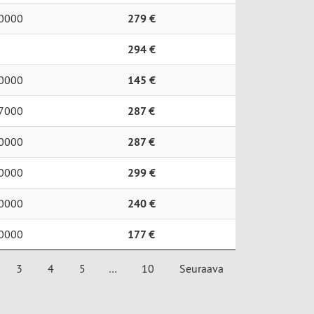
0000
279 €
294 €
0000
145 €
7000
287 €
0000
287 €
0000
299 €
0000
240 €
0000
177 €
3
4
5
…
10
Seuraava