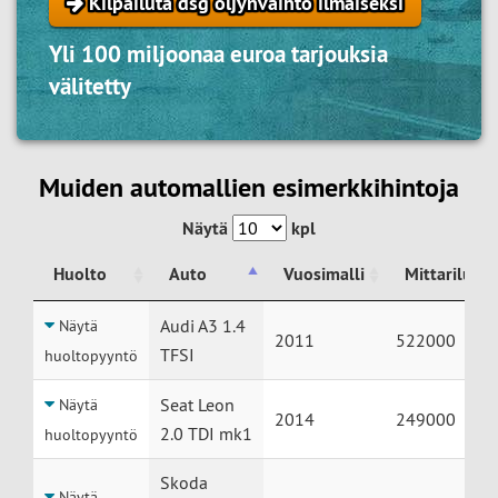
Kilpailuta dsg öljynvaihto ilmaiseksi
Yli 100 miljoonaa euroa tarjouksia
välitetty
Muiden automallien esimerkkihintoja
Näytä
kpl
Huolto
Auto
Vuosimalli
Mittariluke
Huolto
Auto
Vuosimalli
Mittariluke
Audi A3 1.4
Näytä
2011
522000
TFSI
huoltopyyntö
Seat Leon
Näytä
2014
249000
2.0 TDI mk1
huoltopyyntö
Skoda
Näytä