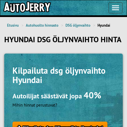
Toggl
Navig
Etusivu
Autohuolto hinnasto
DSG öljynvaihto
Hyundai
HYUNDAI DSG ÖLJYNVAIHTO HINTA
Kilpailuta
dsg öljynvaihto
Hyundai
40%
Autoilijat säästävät jopa
Mihin hinnat perustuvat?