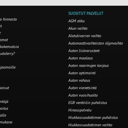
SUOSITUT PALVELUT
o hinnasto
AGM akku
t
Akun vaihto
t
Alatukivarren vaihto
aamot
Automaattivaihteiston öljynvaihto
 kokemuksia
Auton lisävarusteet
utoJerry?
Auton maalaus
Auton naarmujen korjaus
rjaamoille
Auton optimointi
Auton vahaus
kaisut
Auton vianetsintä
Auton vuosihuolto
ntöjä
EGR venttiilin puhdistus
oitus
Hinauspalvelu
alle
Hiukkassuodattimen puhdistus
 mukana
Hiukkassuodattimen vaihto