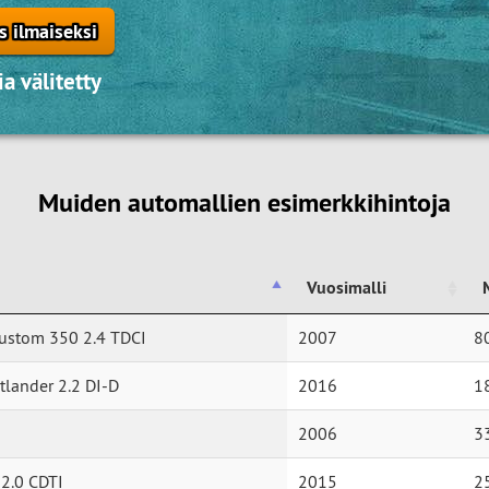
s ilmaiseksi
a välitetty
Muiden automallien esimerkkihintoja
Vuosimalli
Vuosimalli
Custom 350 2.4 TDCI
2007
8
tlander 2.2 DI-D
2016
1
2006
3
 2.0 CDTI
2015
2