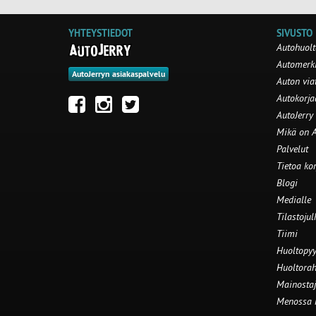
YHTEYSTIEDOT
SIVUSTO
Autohuolt
Automerki
AutoJerryn asiakaspalvelu
Auton via
Autokorj
AutoJerry
Mikä on A
Palvelut
Tietoa ko
Blogi
Medialle
Tilastojul
Tiimi
Huoltopyy
Huoltorah
Mainostaj
Menossa