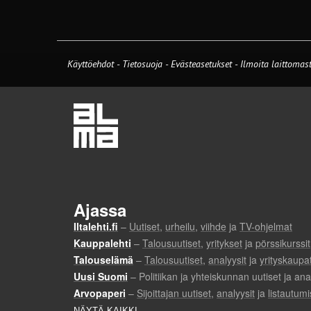
Käyttöehdot
-
Tietosuoja
-
Evästeasetukset
-
Ilmoita laittomast