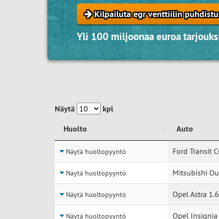
Kilpailuta egr venttiilin puhdistu
Yli 100 miljoonaa euroa tarjouksi
Näytä
kpl
Huolto
Auto
Huolto
Auto
Ford Transit 
Näytä huoltopyyntö
Mitsubishi Ou
Näytä huoltopyyntö
Opel Astra 1.6
Näytä huoltopyyntö
Opel Insignia
Näytä huoltopyyntö