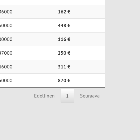
06000
162 €
50000
448 €
00000
116 €
87000
250 €
46000
311 €
30000
870 €
Edellinen
1
Seuraava