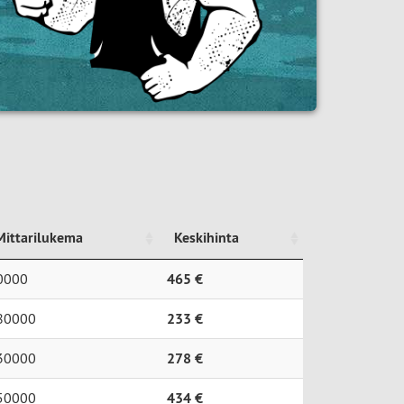
Mittarilukema
Keskihinta
Mittarilukema
Keskihinta
0000
465 €
80000
233 €
30000
278 €
50000
434 €