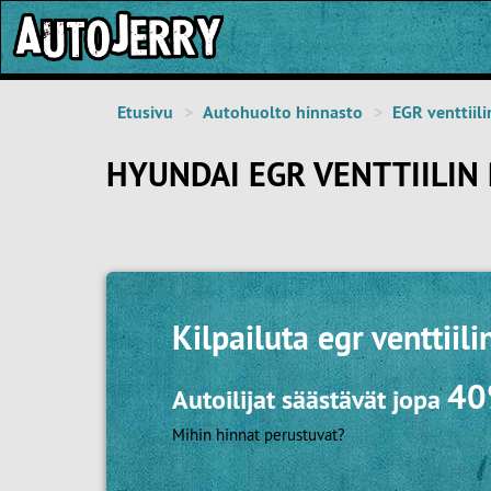
Etusivu
Autohuolto hinnasto
EGR venttiil
HYUNDAI EGR VENTTIILIN
Kilpailuta
egr venttiil
4
Autoilijat säästävät jopa
Mihin hinnat perustuvat?