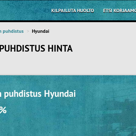
KILPAILUTA HUOLTO
ETSI KORJAAM
in puhdistus
Hyundai
 PUHDISTUS HINTA
in puhdistus Hyundai
0%