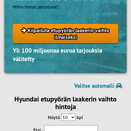
Mihin hinnat perustuvat?
Kilpailuta etupyörän laakerin vaihto
ilmaiseksi
Yli 100 miljoonaa euroa tarjouksia
välitetty
Valitse automalli
Hyundai etupyörän laakerin vaihto
hintoja
Näytä
kpl
Etsi: