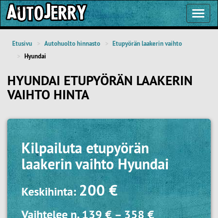
Toggl
Navig
Etusivu
Autohuolto hinnasto
Etupyörän laakerin vaihto
Hyundai
HYUNDAI ETUPYÖRÄN LAAKERIN
VAIHTO HINTA
Kilpailuta
etupyörän
laakerin vaihto Hyundai
200 €
Keskihinta:
Vaihtelee n.
139 €
–
358 €