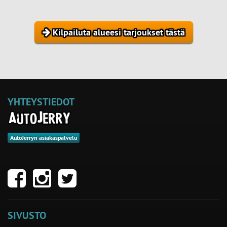
Kilpailuta alueesi tarjoukset tästä
YHTEYSTIEDOT
AutoJerryn asiakaspalvelu
SIVUSTO