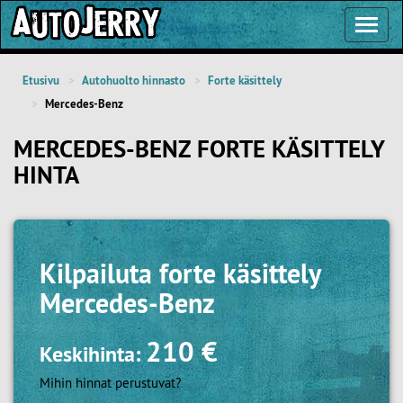
Toggl
Navig
Etusivu
Autohuolto hinnasto
Forte käsittely
Mercedes-Benz
MERCEDES-BENZ FORTE KÄSITTELY
HINTA
Kilpailuta
forte käsittely
Mercedes-Benz
210 €
Keskihinta:
Mihin hinnat perustuvat?