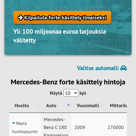
Kilpailuta forte käsittely ilmaiseksi
Yli 100 miljoonaa euroa tarjouksia
välitetty
Valitse automalli
Mercedes-Benz forte käsittely hintoja
Näytä
kpl
Huolto
Auto
Vuosimalli
Mittariluke
Huolto
Auto
Vuosimalli
Mittariluke
Mercedes-
Näytä
Benz C 180
2009
270000
huoltopyyntö
Kompressor