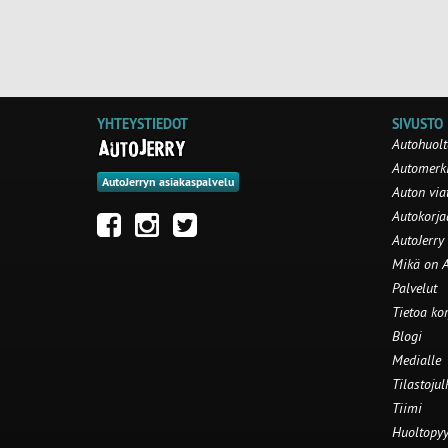
YHTEYSTIEDOT
SIVUSTO
Autohuolt
Automerki
AutoJerryn asiakaspalvelu
Auton via
Autokorj
AutoJerry
Mikä on A
Palvelut
Tietoa ko
Blogi
Medialle
Tilastojul
Tiimi
Huoltopyy