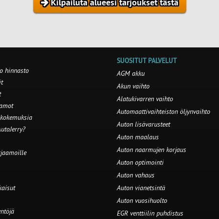
Kilpailuta alueesi tarjoukset tästä
SUOSITUT PALVELUT
o hinnasto
AGM akku
t
Akun vaihto
t
Alatukivarren vaihto
aamot
Automaattivaihteiston öljynvaihto
 kokemuksia
Auton lisävarusteet
utoJerry?
Auton maalaus
Auton naarmujen korjaus
rjaamoille
Auton optimointi
Auton vahaus
kaisut
Auton vianetsintä
Auton vuosihuolto
ntöjä
EGR venttiilin puhdistus