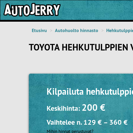
Etusivu
Autohuolto hinnasto
Hehkutulppi
TOYOTA HEHKUTULPPIEN 
Kilpailuta
hehkutulppi
200 €
Keskihinta:
Vaihtelee n.
129 €
–
360 €
Mihin hinnat perustuvat?