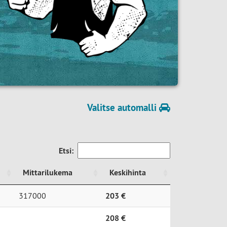
Valitse automalli
Etsi:
Mittarilukema
Keskihinta
Mittarilukema
Keskihinta
317000
203 €
208 €