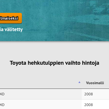
ilmaiseksi
a välitetty
Toyota hehkutulppien vaihto hintoja
Vuosimalli
Vuosimalli
-4D
2008
-4D
2008