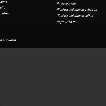
oitus
Hinauspalvelu
alle
Hiukkassuodattimen puhdistus
 mukana
Hiukkassuodattimen vaihto
Näytä lisää
a sisällöstä