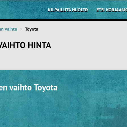
KILPAILUTA HUOLTO
ETSI KORJAAM
en vaihto
Toyota
VAIHTO HINTA
en vaihto Toyota