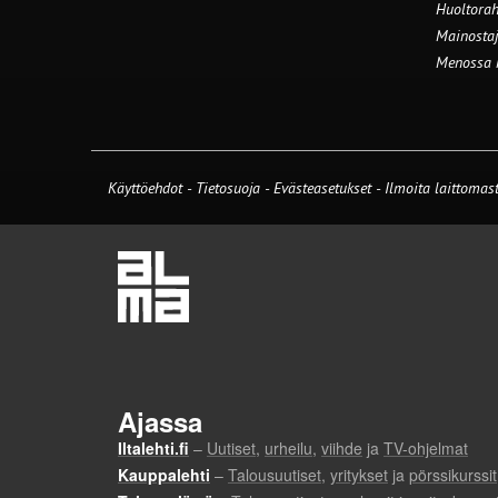
Huoltorah
Mainostaj
Menossa
Käyttöehdot
-
Tietosuoja
-
Evästeasetukset
-
Ilmoita laittomast