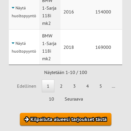
BMW
1-Sarja
Näytä
2016
154000
118i
huoltopyyntö
mk2
BMW
1-Sarja
Näytä
2018
169000
118i
huoltopyyntö
mk2
Näytetään 1-10 / 100
Edellinen
1
2
3
4
5
…
10
Seuraava
Kilpailuta alueesi tarjoukset tästä