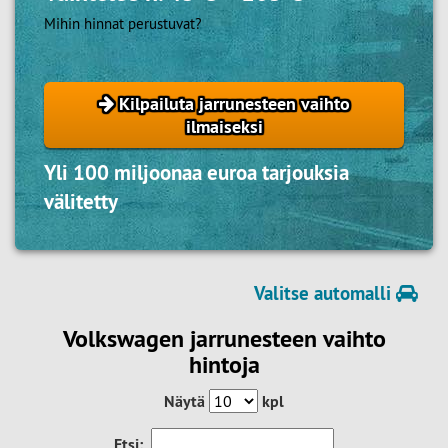
Mihin hinnat perustuvat?
Kilpailuta jarrunesteen vaihto
ilmaiseksi
Yli 100 miljoonaa euroa tarjouksia
välitetty
Valitse automalli
Volkswagen jarrunesteen vaihto
hintoja
Näytä
kpl
Etsi: