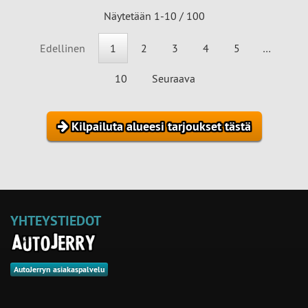
Näytetään 1-10 / 100
Edellinen
1
2
3
4
5
…
10
Seuraava
Kilpailuta alueesi tarjoukset tästä
YHTEYSTIEDOT
AutoJerryn asiakaspalvelu