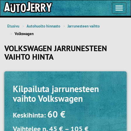
Toggl
Navig
Etusivu
Autohuolto hinnasto
Jarrunesteen vaihto
Volkswagen
VOLKSWAGEN JARRUNESTEEN
VAIHTO HINTA
Kilpailuta
jarrunesteen
vaihto Volkswagen
60 €
Keskihinta:
Vaihtelee n.
45 €
–
105 €