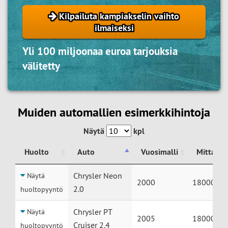
Kilpailuta kampiakselin vaihto
ilmaiseksi
Yli 100 miljoonaa euroa tarjouksia
välitetty
Muiden automallien esimerkkihintoja
Näytä
kpl
Huolto
Auto
Vuosimalli
Mittaril
Huolto
Auto
Vuosimalli
Mittaril
Chrysler Neon
Näytä
2000
180000
2.0
huoltopyyntö
Chrysler PT
Näytä
2005
180000
Cruiser 2.4
huoltopyyntö