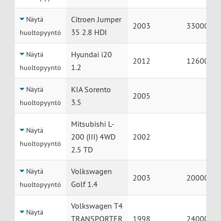
Citroen Jumper
Näytä
2003
330000
35 2.8 HDI
huoltopyyntö
Hyundai i20
Näytä
2012
126000
1.2
huoltopyyntö
KIA Sorento
Näytä
2005
3.5
huoltopyyntö
Mitsubishi L-
Näytä
200 (III) 4WD
2002
huoltopyyntö
2.5 TD
Volkswagen
Näytä
2003
200000
Golf 1.4
huoltopyyntö
Volkswagen T4
Näytä
TRANSPORTER
1998
240000