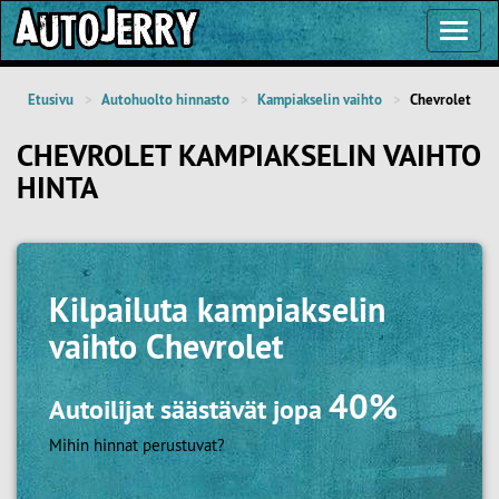
Toggl
Navig
Etusivu
Autohuolto hinnasto
Kampiakselin vaihto
Chevrolet
CHEVROLET KAMPIAKSELIN VAIHTO
HINTA
Kilpailuta
kampiakselin
vaihto Chevrolet
40%
Autoilijat säästävät jopa
Mihin hinnat perustuvat?