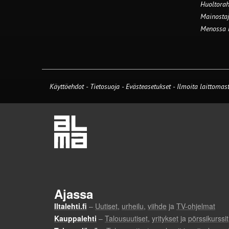
Huoltorah
Mainostaj
Menossa
Käyttöehdot
-
Tietosuoja
-
Evästeasetukset
-
Ilmoita laittomast