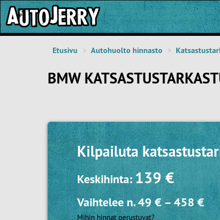
Etusivu
Autohuolto hinnasto
Katsastustar
BMW KATSASTUSTARKAST
Kilpailuta
katsastusta
139 €
Keskihinta:
Vaihtelee n.
49 €
–
458 €
Mihin hinnat perustuvat?