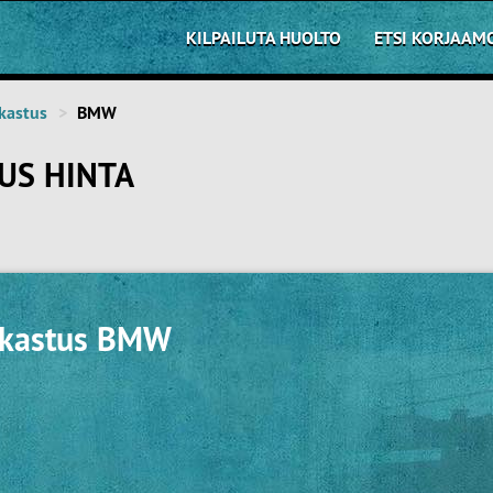
KILPAILUTA HUOLTO
ETSI KORJAAM
kastus
BMW
US HINTA
rkastus BMW