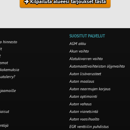
Kilpailuta alueesi tarjoukset tästä
SUOSITUT PALVELUT
o hinnasto
AGM akku
t
Akun vaihto
t
Alatukivarren vaihto
aamot
Automaattivaihteiston öljynvaihto
 kokemuksia
Auton lisävarusteet
utoJerry?
Auton maalaus
Auton naarmujen korjaus
rjaamoille
Auton optimointi
Auton vahaus
kaisut
Auton vianetsintä
Auton vuosihuolto
ntöjä
EGR venttiilin puhdistus