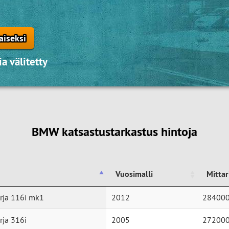
aiseksi
a välitetty
BMW katsastustarkastus hintoja
Vuosimalli
Mitta
Vuosimalli
Mitta
ja 116i mk1
2012
28400
ja 316i
2005
27200