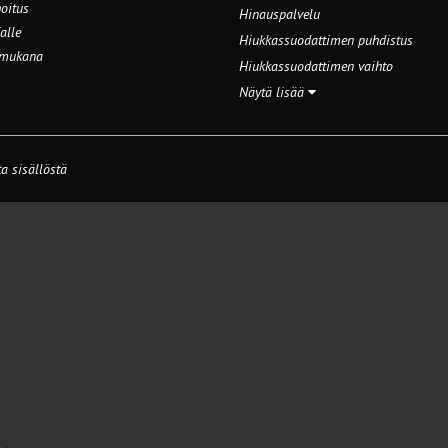
oitus
Hinauspalvelu
alle
Hiukkassuodattimen puhdistus
 mukana
Hiukkassuodattimen vaihto
Näytä lisää
a sisällöstä