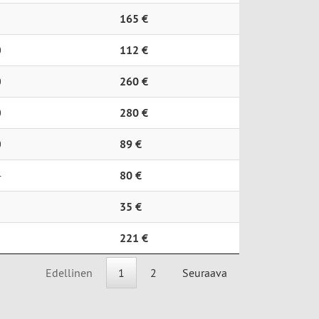
165 €
0
112 €
0
260 €
0
280 €
0
89 €
4
80 €
35 €
221 €
Edellinen
1
2
Seuraava