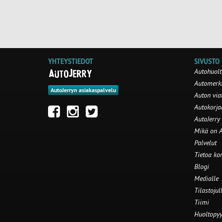
YHTEYSTIEDOT
SIVUSTO
Autohuolt
Automerki
AutoJerryn asiakaspalvelu
Auton via
Autokorj
AutoJerry
Mikä on A
Palvelut
Tietoa ko
Blogi
Medialle
Tilastojul
Tiimi
Huoltopyy