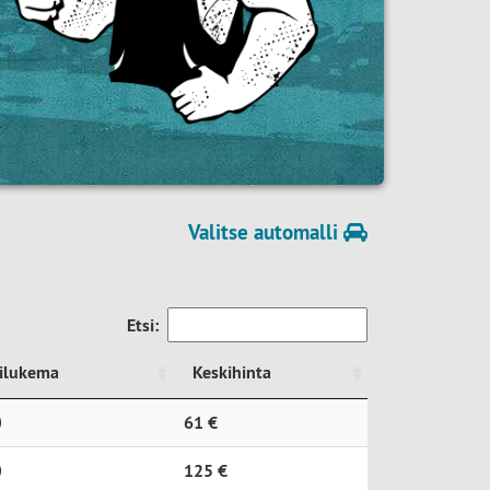
Valitse automalli
Etsi:
rilukema
Keskihinta
rilukema
Keskihinta
0
61 €
0
125 €