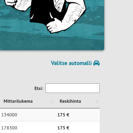
Valitse automalli
Etsi:
Mittarilukema
Keskihinta
Mittarilukema
Keskihinta
134000
175 €
178300
175 €