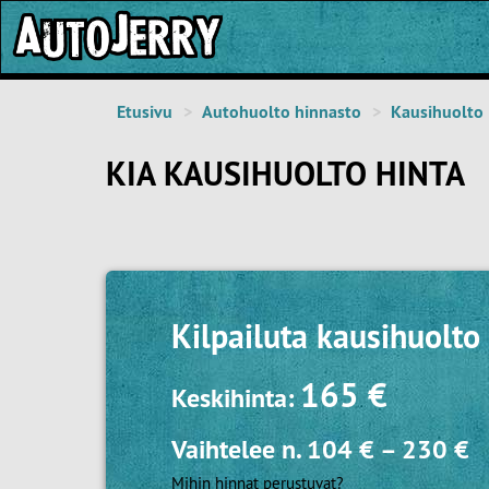
Etusivu
Autohuolto hinnasto
Kausihuolto
KIA KAUSIHUOLTO HINTA
Kilpailuta
kausihuolto
165 €
Keskihinta:
Vaihtelee n.
104 €
–
230 €
Mihin hinnat perustuvat?