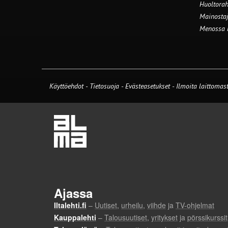
Huoltorah
Mainostaj
Menossa
Käyttöehdot
-
Tietosuoja
-
Evästeasetukset
-
Ilmoita laittomast