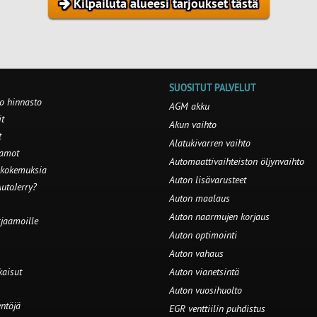
Kilpailuta alueesi tarjoukset tästä
SUOSITUT PALVELUT
o hinnasto
AGM akku
t
Akun vaihto
t
Alatukivarren vaihto
aamot
Automaattivaihteiston öljynvaihto
 kokemuksia
Auton lisävarusteet
utoJerry?
Auton maalaus
Auton naarmujen korjaus
rjaamoille
Auton optimointi
Auton vahaus
kaisut
Auton vianetsintä
Auton vuosihuolto
ntöjä
EGR venttiilin puhdistus