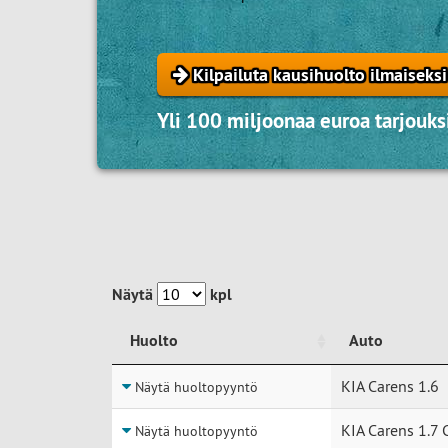
Kilpailuta kausihuolto ilmaiseksi
Yli 100 miljoonaa euroa tarjouksi
Näytä
kpl
Huolto
Auto
Huolto
Auto
KIA Carens 1.6
Näytä huoltopyyntö
KIA Carens 1.7 
Näytä huoltopyyntö