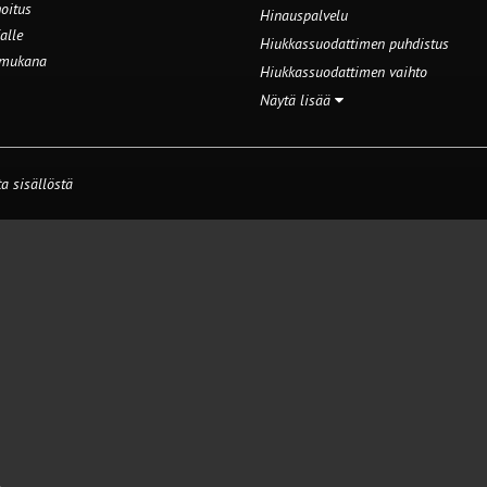
oitus
Hinauspalvelu
alle
Hiukkassuodattimen puhdistus
 mukana
Hiukkassuodattimen vaihto
Näytä lisää
a sisällöstä