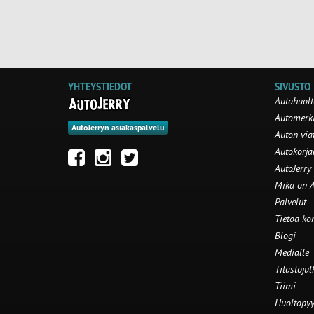
YHTEYSTIEDOT
SIVUSTO
Autohuolt
Automerki
AutoJerryn asiakaspalvelu
Auton via
Autokorj
AutoJerry
Mikä on A
Palvelut
Tietoa ko
Blogi
Medialle
Tilastojul
Tiimi
Huoltopyy