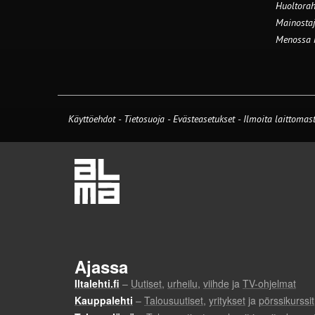
Huoltorah
Mainostaj
Menossa
Käyttöehdot
-
Tietosuoja
-
Evästeasetukset
-
Ilmoita laittomast