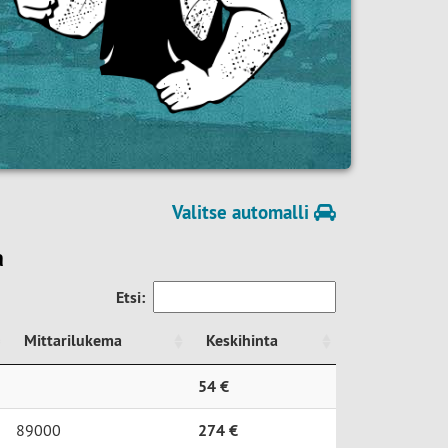
Valitse automalli
a
Etsi:
Mittarilukema
Keskihinta
Mittarilukema
Keskihinta
54 €
89000
274 €