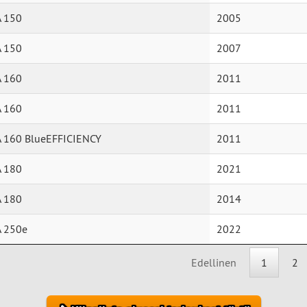
A 150
2005
A 150
2007
A 160
2011
A 160
2011
A 160 BlueEFFICIENCY
2011
A 180
2021
A 180
2014
A 250e
2022
Edellinen
1
2