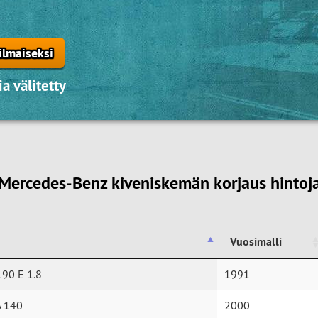
ilmaiseksi
a välitetty
Mercedes-Benz kiveniskemän korjaus hintoj
Vuosimalli
Vuosimalli
90 E 1.8
1991
A 140
2000