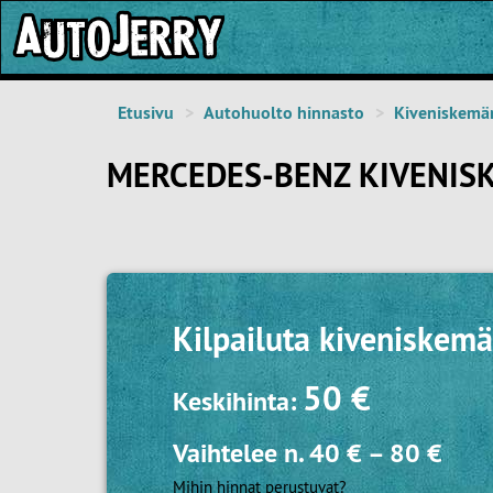
Etusivu
Autohuolto hinnasto
Kiveniskemä
MERCEDES-BENZ KIVENIS
Kilpailuta
kiveniskemä
50 €
Keskihinta:
Vaihtelee n.
40 €
–
80 €
Mihin hinnat perustuvat?