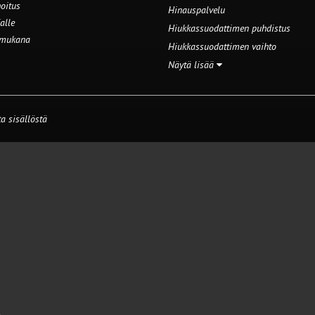
oitus
Hinauspalvelu
alle
Hiukkassuodattimen puhdistus
 mukana
Hiukkassuodattimen vaihto
Näytä lisää
a sisällöstä