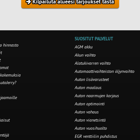
Kilpailuta alueesi tarjoukset tästä
SUOSITUT PALVELUT
o hinnasto
AGM akku
t
Akun vaihto
t
Alatukivarren vaihto
aamot
Automaattivaihteiston öljynvaihto
 kokemuksia
Auton lisävarusteet
utoJerry?
Auton maalaus
Auton naarmujen korjaus
rjaamoille
Auton optimointi
Auton vahaus
kaisut
Auton vianetsintä
Auton vuosihuolto
ntöjä
EGR venttiilin puhdistus