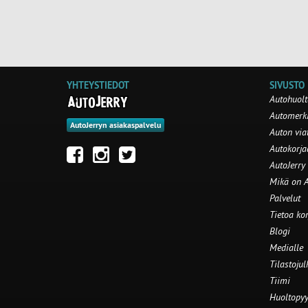
YHTEYSTIEDOT
SIVUSTO
Autohuolt
Automerki
AutoJerryn asiakaspalvelu
Auton via
Autokorj
AutoJerry
Mikä on A
Palvelut
Tietoa ko
Blogi
Medialle
Tilastojul
Tiimi
Huoltopyy