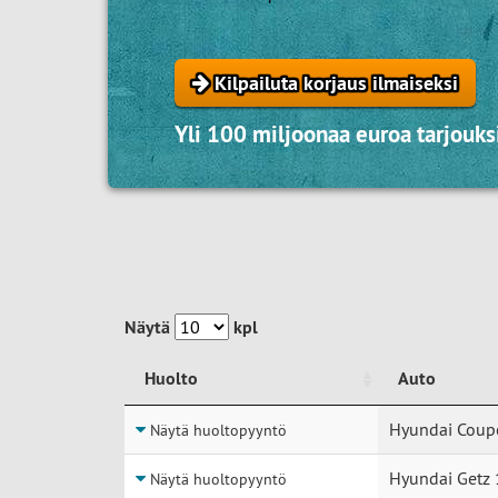
Kilpailuta korjaus ilmaiseksi
Yli 100 miljoonaa euroa tarjouksi
Näytä
kpl
Huolto
Auto
Huolto
Auto
Hyundai Coup
Näytä huoltopyyntö
Hyundai Getz 
Näytä huoltopyyntö