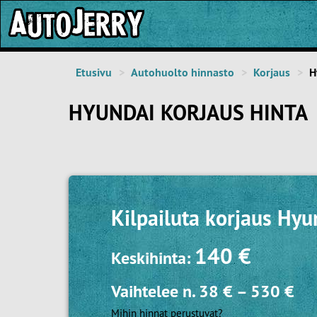
Etusivu
Autohuolto hinnasto
Korjaus
H
HYUNDAI KORJAUS HINTA
Kilpailuta
korjaus Hyu
140 €
Keskihinta:
Vaihtelee n.
38 €
–
530 €
Mihin hinnat perustuvat?