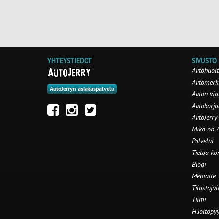
YHTEYSTIEDOT
SIVUSTO
Autohuolt
Automerki
AutoJerryn asiakaspalvelu
Auton via
Autokorj
AutoJerry
Mikä on A
Palvelut
Tietoa ko
Blogi
Medialle
Tilastojul
Tiimi
Huoltopyy