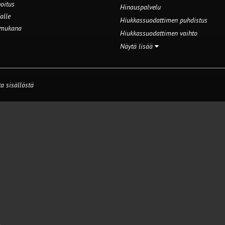
oitus
Hinauspalvelu
alle
Hiukkassuodattimen puhdistus
 mukana
Hiukkassuodattimen vaihto
Näytä lisää
a sisällöstä