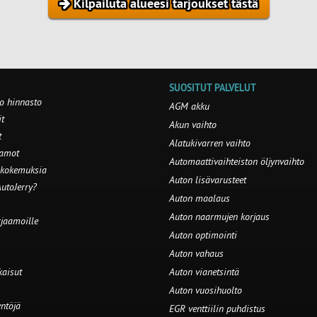
Kilpailuta alueesi tarjoukset tästä
SUOSITUT PALVELUT
o hinnasto
AGM akku
t
Akun vaihto
t
Alatukivarren vaihto
aamot
Automaattivaihteiston öljynvaihto
 kokemuksia
Auton lisävarusteet
utoJerry?
Auton maalaus
Auton naarmujen korjaus
rjaamoille
Auton optimointi
Auton vahaus
kaisut
Auton vianetsintä
Auton vuosihuolto
ntöjä
EGR venttiilin puhdistus