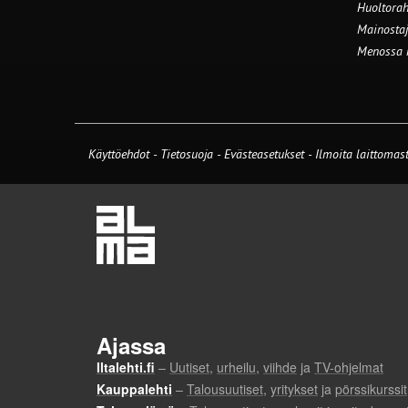
Huoltorah
Mainostaj
Menossa
Käyttöehdot
-
Tietosuoja
-
Evästeasetukset
-
Ilmoita laittomast