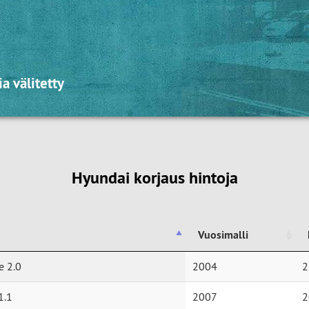
a välitetty
Hyundai korjaus hintoja
Vuosimalli
Vuosimalli
e 2.0
2004
2
1.1
2007
2