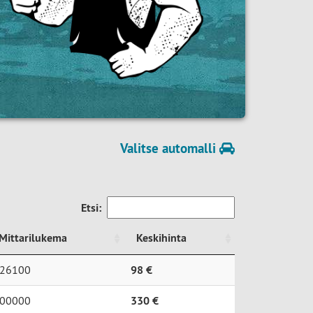
Valitse automalli
Etsi:
Mittarilukema
Keskihinta
Mittarilukema
Keskihinta
26100
98 €
00000
330 €