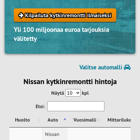
Kilpailuta kytkinremontti ilmaiseksi
Yli 100 miljoonaa euroa tarjouksia
välitetty
Valitse automalli
Nissan kytkinremontti hintoja
Näytä
kpl
Etsi:
Huolto
Auto
Vuosimalli
Mittarilukema
Huolto
Auto
Vuosimalli
Mittarilukema
Nissan