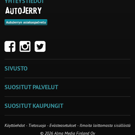
YHTEYSTIEDOT
AutoJerryn asiakaspalvelu
SIVUSTO
SUOSITUT PALVELUT
SUOSITUT KAUPUNGIT
Käyttöehdot
-
Tietosuoja
-
Evästeasetukset
-
Ilmoita laittomasta sisällöstä
© 2026 Alma Media Finland Oy