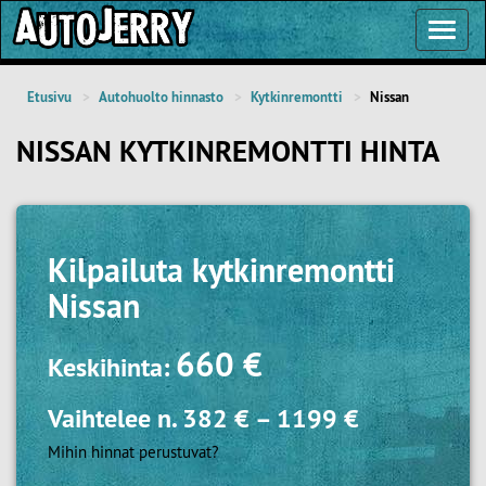
Toggl
Navig
Etusivu
Autohuolto hinnasto
Kytkinremontti
Nissan
NISSAN KYTKINREMONTTI HINTA
Kilpailuta
kytkinremontti
Nissan
660 €
Keskihinta:
Vaihtelee n.
382 €
–
1199 €
Mihin hinnat perustuvat?