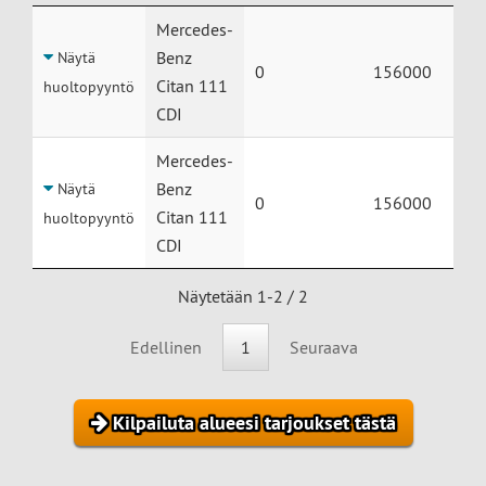
Huolto
Auto
Vuosimalli
Mittarilukem
Mercedes-
Benz
Näytä
0
156000
Citan 111
huoltopyyntö
CDI
Mercedes-
Benz
Näytä
0
156000
Citan 111
huoltopyyntö
CDI
Näytetään 1-2 / 2
Edellinen
1
Seuraava
Kilpailuta alueesi tarjoukset tästä