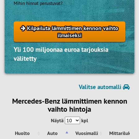
Mihin hinnat perustuvat?
Kilpailuta lämmittimen kennon vaihto
ilmaiseksi
Yli 100 miljoonaa euroa tarjouksia
välitetty
Valitse automalli
Mercedes-Benz lämmittimen kennon
vaihto hintoja
Näytä
kpl
Huolto
Auto
Vuosimalli
Mittarilukem