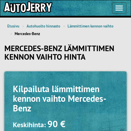
Toggl
Navig
Etusivu
Autohuolto hinnasto
Lämmittimen kennon vaihto
Mercedes-Benz
MERCEDES-BENZ LÄMMITTIMEN
KENNON VAIHTO HINTA
Kilpailuta
lämmittimen
kennon vaihto Mercedes-
Benz
90 €
Keskihinta: