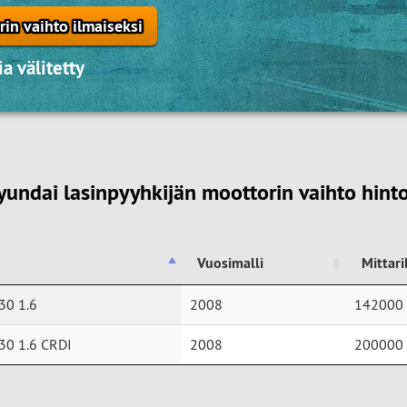
in vaihto ilmaiseksi
a välitetty
yundai lasinpyyhkijän moottorin vaihto hinto
Vuosimalli
Mittar
Vuosimalli
Mittar
30 1.6
2008
142000
30 1.6 CRDI
2008
200000