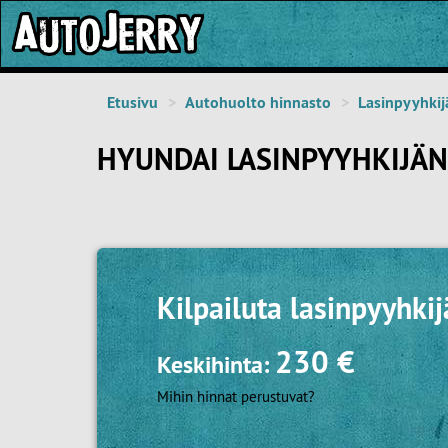
Etusivu
Autohuolto hinnasto
Lasinpyyhkij
HYUNDAI LASINPYYHKIJÄ
Kilpailuta
lasinpyyhki
230 €
Keskihinta:
Mihin hinnat perustuvat?