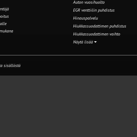
Auton vuosihuolto
ntöjä
EGR venttiilin puhdistus
oitus
Hinauspalvelu
alle
Hiukkassuodattimen puhdistus
 mukana
Hiukkassuodattimen vaihto
Näytä lisää
a sisällöstä