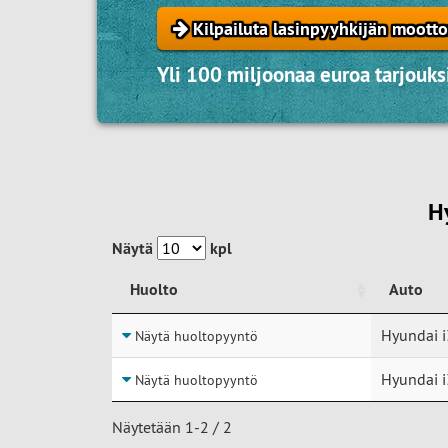
Kilpailuta lasinpyyhkijän moottor
Yli 100 miljoonaa euroa tarjouksi
H
Näytä
kpl
Huolto
Auto
Huolto
Auto
Hyundai i
Näytä huoltopyyntö
Hyundai i
Näytä huoltopyyntö
Näytetään 1-2 / 2