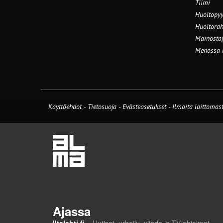
Tiimi
Huoltopyy
Huoltorah
Mainostaj
Menossa
Käyttöehdot
-
Tietosuoja
-
Evästeasetukset
-
Ilmoita laittomast