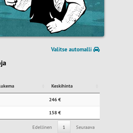
Valitse automalli
ja
ilukema
Keskihinta
ilukema
Keskihinta
246 €
158 €
Edellinen
1
Seuraava