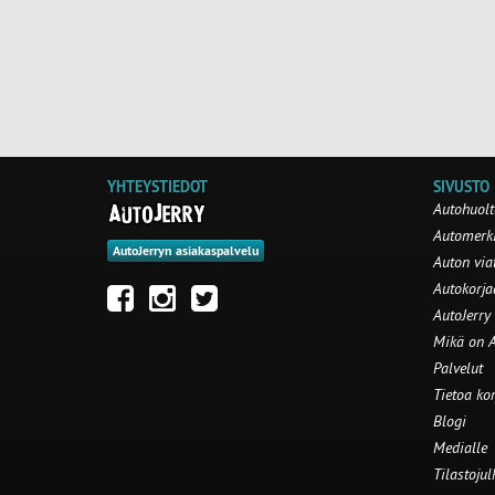
YHTEYSTIEDOT
SIVUSTO
Autohuolt
Automerki
AutoJerryn asiakaspalvelu
Auton via
Autokorj
AutoJerry
Mikä on A
Palvelut
Tietoa ko
Blogi
Medialle
Tilastojul