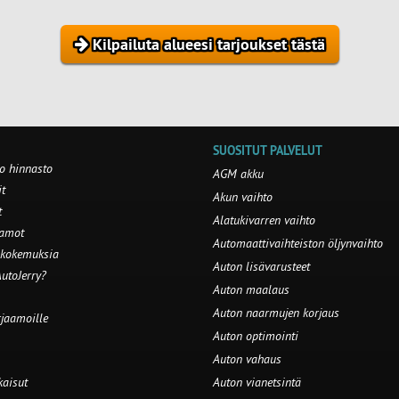
Kilpailuta alueesi tarjoukset tästä
SUOSITUT PALVELUT
o hinnasto
AGM akku
t
Akun vaihto
t
Alatukivarren vaihto
aamot
Automaattivaihteiston öljynvaihto
 kokemuksia
Auton lisävarusteet
utoJerry?
Auton maalaus
Auton naarmujen korjaus
rjaamoille
Auton optimointi
Auton vahaus
kaisut
Auton vianetsintä