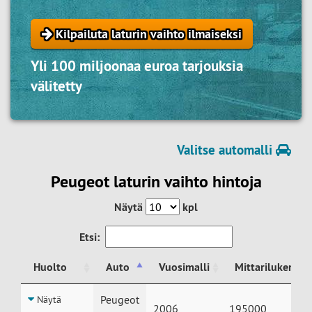
Kilpailuta laturin vaihto ilmaiseksi
Yli 100 miljoonaa euroa tarjouksia
välitetty
Valitse automalli
Peugeot laturin vaihto hintoja
Näytä
kpl
Etsi:
Huolto
Auto
Vuosimalli
Mittarilukema
Huolto
Auto
Vuosimalli
Mittarilukema
Peugeot
Näytä
2006
195000