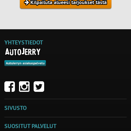
Kilpailuta alueesi tarjoukset tästä
YHTEYSTIEDOT
AutoJerryn asiakaspalvelu
SIVUSTO
SUOSITUT PALVELUT