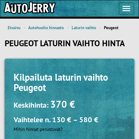
Toggl
Navig
Etusivu
Autohuolto hinnasto
Laturin vaihto
Peugeot
PEUGEOT LATURIN VAIHTO HINTA
Kilpailuta
laturin vaihto
Peugeot
370 €
Keskihinta:
Vaihtelee n.
130 €
–
580 €
Mihin hinnat perustuvat?