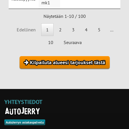
mk1
Näytetään 1-10 / 100
Edellinen
1
2
3
4
5
…
10
Seuraava
Kilpailuta alueesi tarjoukset tästä
YHTEYSTIEDOT
AutoJerryn asiakaspalvelu