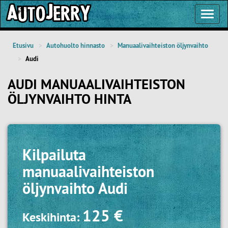
Toggl
Navig
Etusivu
Autohuolto hinnasto
Manuaalivaihteiston öljynvaihto
Audi
AUDI MANUAALIVAIHTEISTON
ÖLJYNVAIHTO HINTA
Kilpailuta
manuaalivaihteiston
öljynvaihto Audi
125 €
Keskihinta: