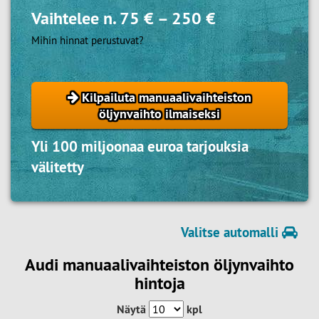
Vaihtelee n.
75 €
–
250 €
Mihin hinnat perustuvat?
Kilpailuta manuaalivaihteiston
öljynvaihto ilmaiseksi
Yli 100 miljoonaa euroa tarjouksia
välitetty
Valitse automalli
Audi manuaalivaihteiston öljynvaihto
hintoja
Näytä
kpl