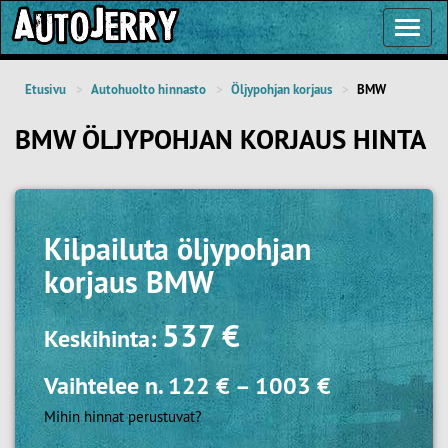
Toggl
Navig
Etusivu
Autohuolto hinnasto
Öljypohjan korjaus
BMW
BMW ÖLJYPOHJAN KORJAUS HINTA
Kilpailuta
öljypohjan
korjaus BMW
537 €
Keskihinta:
Vaihtelee n.
122 €
–
1003 €
Mihin hinnat perustuvat?