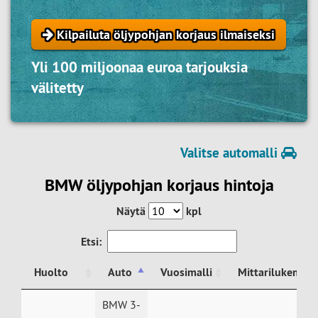
Kilpailuta öljypohjan korjaus ilmaiseksi
Yli 100 miljoonaa euroa tarjouksia
välitetty
Valitse automalli
BMW öljypohjan korjaus hintoja
Näytä
kpl
Etsi:
Huolto
Auto
Vuosimalli
Mittarilukema
Huolto
Auto
Vuosimalli
Mittarilukema
BMW 3-