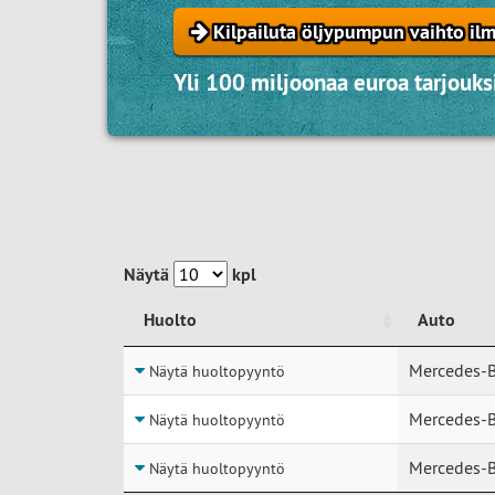
Kilpailuta öljypumpun vaihto ilm
Yli 100 miljoonaa euroa tarjouksi
Näytä
kpl
Huolto
Auto
Huolto
Auto
Mercedes-B
Näytä huoltopyyntö
Mercedes-B
Näytä huoltopyyntö
Mercedes-
Näytä huoltopyyntö