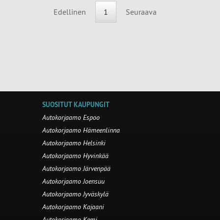
Edellinen
1
Seuraava
SUOSITUT KAUPUNGIT
Autokorjaamo Espoo
Autokorjaamo Hämeenlinna
Autokorjaamo Helsinki
Autokorjaamo Hyvinkää
Autokorjaamo Järvenpää
Autokorjaamo Joensuu
Autokorjaamo Jyväskylä
Autokorjaamo Kajaani
Autokorjaamo Kemi