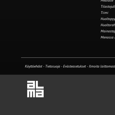
Medialle
Tilastojul
Tiimi
Huoltopyy
Huoltorah
Mainostaj
Menossa
Käyttöehdot
-
Tietosuoja
-
Evästeasetukset
-
Ilmoita laittomast