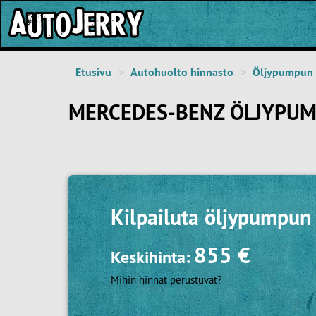
Etusivu
Autohuolto hinnasto
Öljypumpun 
MERCEDES-BENZ ÖLJYPUM
Kilpailuta
öljypumpun 
855 €
Keskihinta:
Mihin hinnat perustuvat?