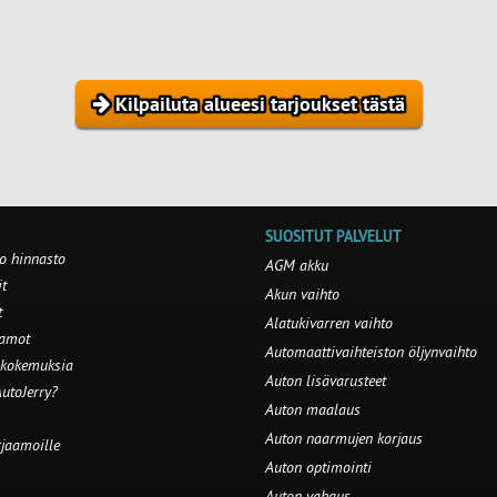
Kilpailuta alueesi tarjoukset tästä
SUOSITUT PALVELUT
o hinnasto
AGM akku
t
Akun vaihto
t
Alatukivarren vaihto
aamot
Automaattivaihteiston öljynvaihto
 kokemuksia
Auton lisävarusteet
utoJerry?
Auton maalaus
Auton naarmujen korjaus
rjaamoille
Auton optimointi
Auton vahaus