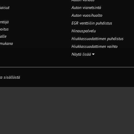
kaisut
Auton vianetsintä
Auton vuosihuolto
ntöjä
EGR venttiilin puhdistus
oitus
Hinauspalvelu
alle
Hiukkassuodattimen puhdistus
 mukana
Hiukkassuodattimen vaihto
Näytä lisää
a sisällöstä