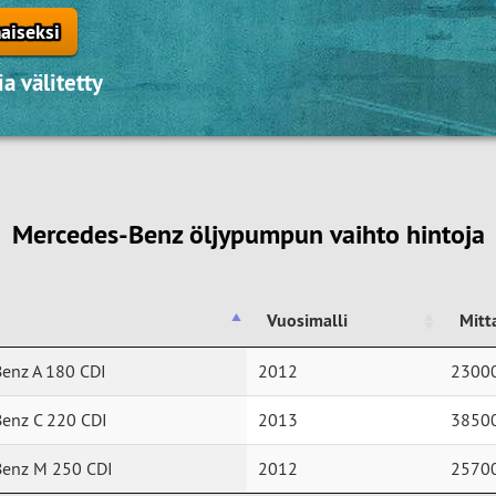
aiseksi
a välitetty
Mercedes-Benz öljypumpun vaihto hintoja
Vuosimalli
Mitt
Vuosimalli
Mitt
enz A 180 CDI
2012
2300
enz C 220 CDI
2013
3850
Benz M 250 CDI
2012
2570