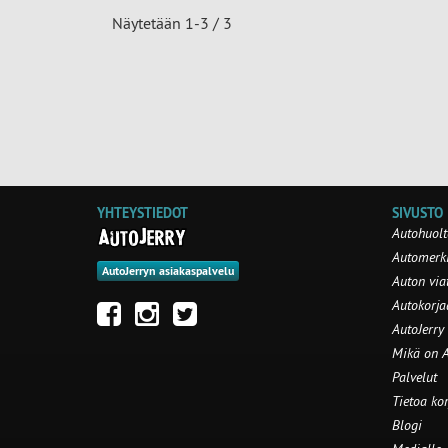
Näytetään 1-3 / 3
YHTEYSTIEDOT
SIVUSTO
Autohuolt
Automerki
AutoJerryn asiakaspalvelu
Auton via
Autokorj
AutoJerry
Mikä on A
Palvelut
Tietoa ko
Blogi