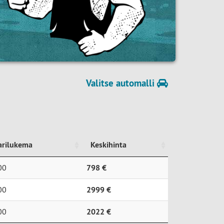
Valitse automalli
arilukema
Keskihinta
arilukema
Keskihinta
00
798 €
00
2999 €
00
2022 €