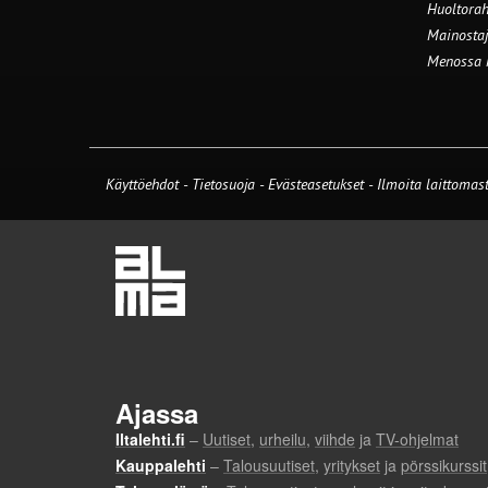
Huoltorah
Mainostaj
Menossa
Käyttöehdot
-
Tietosuoja
-
Evästeasetukset
-
Ilmoita laittomast