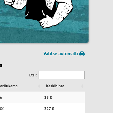
Valitse automalli
a
Etsi:
tarilukema
Keskihinta
tarilukema
Keskihinta
6
35 €
00
227 €