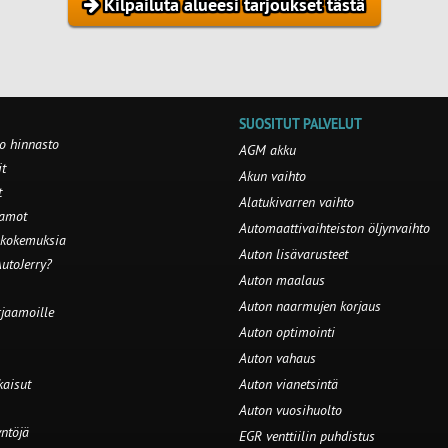
Kilpailuta alueesi tarjoukset tästä
SUOSITUT PALVELUT
o hinnasto
AGM akku
t
Akun vaihto
t
Alatukivarren vaihto
aamot
Automaattivaihteiston öljynvaihto
 kokemuksia
Auton lisävarusteet
utoJerry?
Auton maalaus
Auton naarmujen korjaus
rjaamoille
Auton optimointi
Auton vahaus
kaisut
Auton vianetsintä
Auton vuosihuolto
ntöjä
EGR venttiilin puhdistus