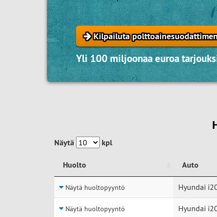
Kilpailuta polttoainesuodattimen
Yli 100 miljoonaa euroa tarjouksi
Näytä
kpl
Huolto
Auto
Huolto
Auto
Hyundai i2
Näytä huoltopyyntö
Hyundai i20
Näytä huoltopyyntö