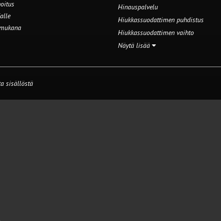
oitus
Hinauspalvelu
alle
Hiukkassuodattimen puhdistus
 mukana
Hiukkassuodattimen vaihto
Näytä lisää
a sisällöstä