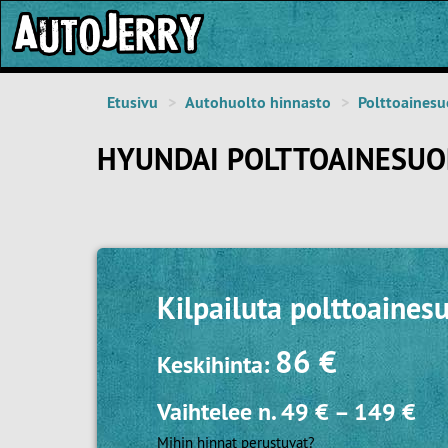
Etusivu
Autohuolto hinnasto
Polttoainesu
HYUNDAI POLTTOAINESUO
Kilpailuta
polttoaines
86 €
Keskihinta:
Vaihtelee n.
49 €
–
149 €
Mihin hinnat perustuvat?