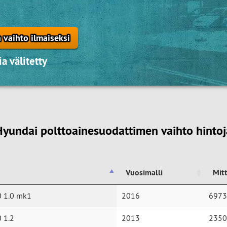
 vaihto ilmaiseksi
a välitetty
Hyundai polttoainesuodattimen vaihto hintoj
Vuosimalli
Mit
Vuosimalli
Mit
0 1.0 mk1
2016
6973
 1.2
2013
2350