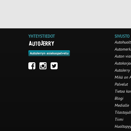
YHTEYSTIEDOT
SIVUSTO
Autohuolt
Automerki
AutoJerryn asiakaspalvelu
Auton via
Autokorj
AutoJerry
Mikä on A
Palvelut
Tietoa ko
Blogi
Medialle
Tilastojul
Tiimi
Huoltopyy