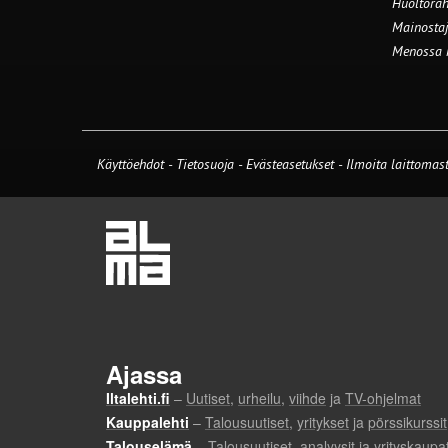
Huoltorah
Mainostaj
Menossa
Käyttöehdot
-
Tietosuoja
-
Evästeasetukset
-
Ilmoita laittomast