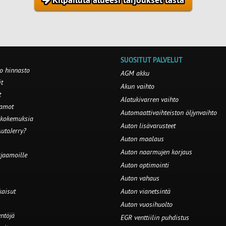
SUOSITUT PALVELUT
o hinnasto
AGM akku
t
Akun vaihto
t
Alatukivarren vaihto
aamot
Automaattivaihteiston öljynvaihto
 kokemuksia
Auton lisävarusteet
utoJerry?
Auton maalaus
Auton naarmujen korjaus
rjaamoille
Auton optimointi
Auton vahaus
kaisut
Auton vianetsintä
Auton vuosihuolto
ntöjä
EGR venttiilin puhdistus