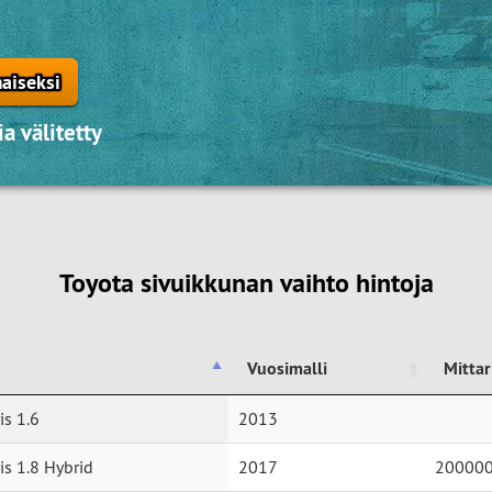
aiseksi
a välitetty
Toyota sivuikkunan vaihto hintoja
Vuosimalli
Mitta
Vuosimalli
Mitta
is 1.6
2013
is 1.8 Hybrid
2017
20000