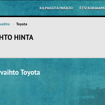
KILPAILUTA HUOLTO
ETSI KORJAAM
vaihto
Toyota
HTO HINTA
vaihto Toyota