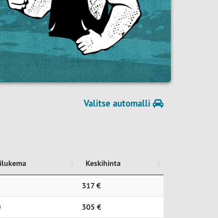
Valitse automalli
rilukema
Keskihinta
rilukema
Keskihinta
317 €
0
305 €