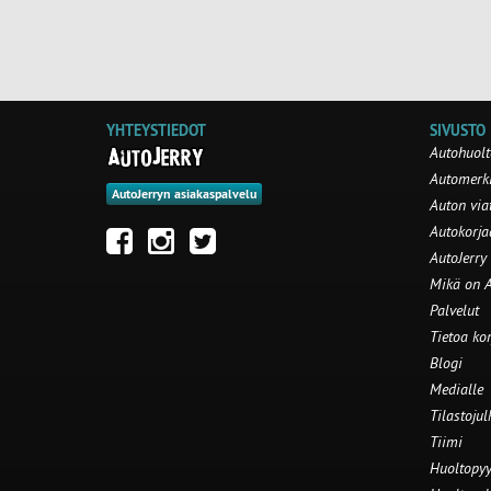
YHTEYSTIEDOT
SIVUSTO
Autohuolt
Automerki
AutoJerryn asiakaspalvelu
Auton via
Autokorj
AutoJerry
Mikä on A
Palvelut
Tietoa ko
Blogi
Medialle
Tilastojul
Tiimi
Huoltopyy