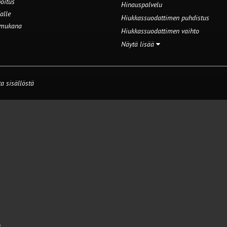
oitus
Hinauspalvelu
alle
Hiukkassuodattimen puhdistus
 mukana
Hiukkassuodattimen vaihto
Näytä lisää
a sisällöstä