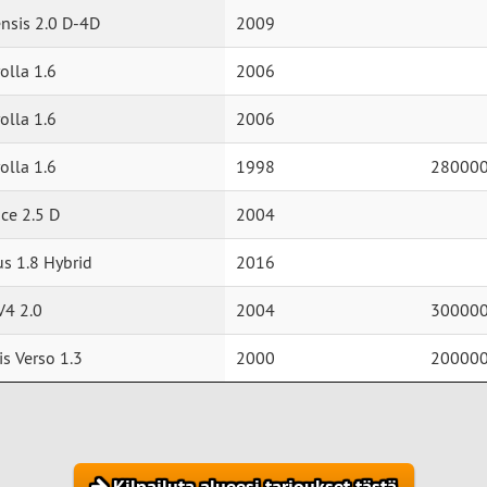
nsis 2.0 D-4D
2009
olla 1.6
2006
olla 1.6
2006
olla 1.6
1998
28000
ce 2.5 D
2004
us 1.8 Hybrid
2016
V4 2.0
2004
30000
is Verso 1.3
2000
20000
Kilpailuta alueesi tarjoukset tästä