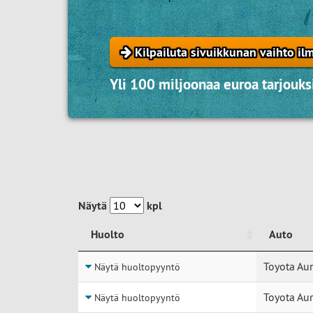
Kilpailuta sivuikkunan vaihto ilm
Yli 100 miljoonaa euroa tarjouksi
Näytä
kpl
Huolto
Auto
Huolto
Auto
Toyota Aur
Näytä huoltopyyntö
Toyota Aur
Näytä huoltopyyntö