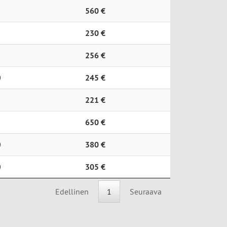
560 €
230 €
256 €
0
245 €
221 €
650 €
0
380 €
0
305 €
Edellinen
1
Seuraava