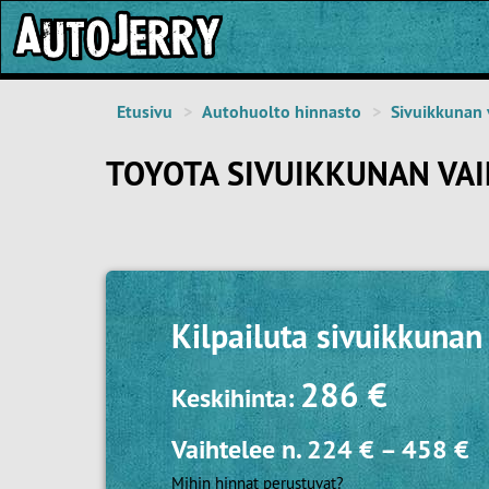
Etusivu
Autohuolto hinnasto
Sivuikkunan 
TOYOTA SIVUIKKUNAN VAI
Kilpailuta
sivuikkunan 
286 €
Keskihinta:
Vaihtelee n.
224 €
–
458 €
Mihin hinnat perustuvat?